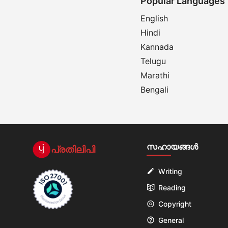
Popular Languages
English
Hindi
Kannada
Telugu
Marathi
Bengali
സഹായങ്ങൾ
പ്രതിലിപി

Writing

Reading

Copyright

General