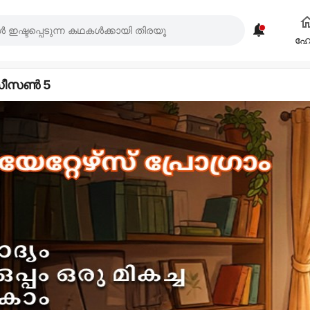

ഹ
 - സീസൺ 5