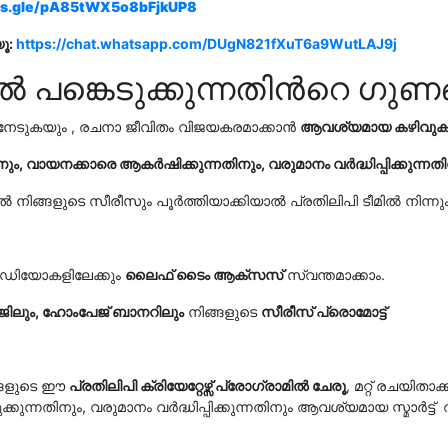
rms.gle/pA85tWX5o8bFjkUP8
യൂ:
https://chat.whatsapp.com/DUgN821fXuT6a9WutLAJ9j
ങ്കെടുക്കുന്നതിൻറെ ഗുണ
നേടുകയും , രചനാ ജീവിതം വിജയകരമാക്കാൻ
ആവശ്യമായ കഴിവുക
ം, വായനക്കാരെ ആകർഷിക്കുന്നതിനും, വരുമാനം വർദ്ധിപ്പിക്കുന്നതി
ൽ നിങ്ങളുടെ സീരീസും പൂർത്തിയാക്കിയാൽ പ്രതിലിപി ടീമിൽ നിന്നു
 വീഡിയോകളിലേക്കും
ലൈഫ് ടൈം ആക്സസ്
സ്വന്തമാക്കാം.
ിലും, ഹോംപേജ് ബാനറിലും
നിങ്ങളുടെ
സീരീസ് പ്രൊമോട്
ങളുടെ ഈ
പ്രതിലിപി
ക്രിയേറ്റേഴ്സ് പ്രോഗ്രാമിൽ ചേ
രൂ
, മറ്റ് രചയിതാ
ക്കുന്നതിനും, വരുമാനം വർദ്ധിപ്പിക്കുന്നതിനും ആവശ്യമായ സ്മാർട്ട്