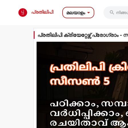

പ്രതിലിപി
മലയാളം

പ്രതിലിപി ക്രിയേറ്റേഴ്സ് പ്രോഗ്രാം