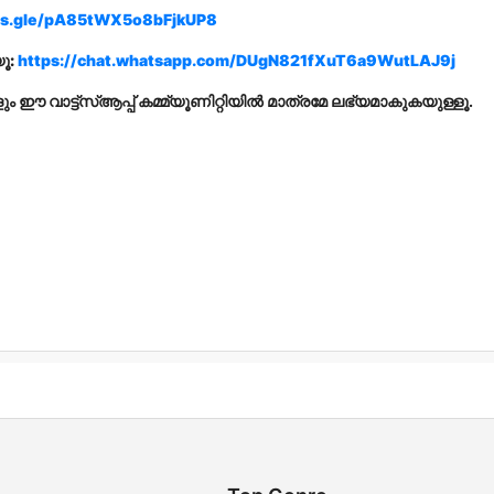
rms.gle/pA85tWX5o8bFjkUP8
യൂ:
https://chat.whatsapp.com/DUgN821fXuT6a9WutLAJ9j
ും ഈ വാട്ട്‌സ്ആപ്പ് കമ്മ്യൂണിറ്റിയിൽ മാത്രമേ ലഭ്യമാകുകയുള്ളൂ.