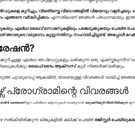
രെൻഡുകളെ കുറിച്ചും, വ്യത്യസ്ത വിഭാഗങ്ങളിൽ വിജയവും വളർച്ചയും
ന
 എങ്ങനെ വർദ്ധിപ്പിക്കാം
എന്നതിലാണ് ഞങ്ങൾ പ്രധാനമായും ഇത്ത
യ്യുകയും എല്ലാ ലൈവ് സെഷനുകളിലും പങ്കെടുക്കുകയും ചെയ്ത രച
 ഇത് അവരുടെ വരുമാനം കൂട്ടുന്നതിനും സഹായിച്ചിട്ടുണ്ട്. അപ്പോൾ മറ
ട്രേഷൻ?
റിച്ചുള്ള എല്ലാ അപ്‌ഡേറ്റുകളും ലഭിക്കുന്ന ഒരു എക്സ്ക്ലൂസീവ് വാട്ട
രിയലുകൾക്കും
ലൈഫ് ടൈം ആക്സസ്
കൂടി നിങ്ങൾക്ക് ലഭിക്കും.
ടുത്ത ചുവടുവെപ്പ് ആകാമിത്, താഴെയുള്ള വിവരങ്ങൾ വായിച്ച് ഞങ്
ഴ്സ് പ്രോഗ്രാമിന്റെ വിവരങ്ങൾ
മുതൽ 9
വരെയാണ്
ഈ പരിശീലന ക്‌ളാസുകൾ നടത്തുന്നത്.
ഒരു മണിക്കൂർ നീണ്ട് നിൽക്കുന്ന
ഈ ഓ
െ നൽകിയിരിക്കുന്ന ലിങ്കുകളിൽ ക്ലിക്ക് ചെയ്ത്
രജിസ്റ്റർ ചെയ്യുകയ