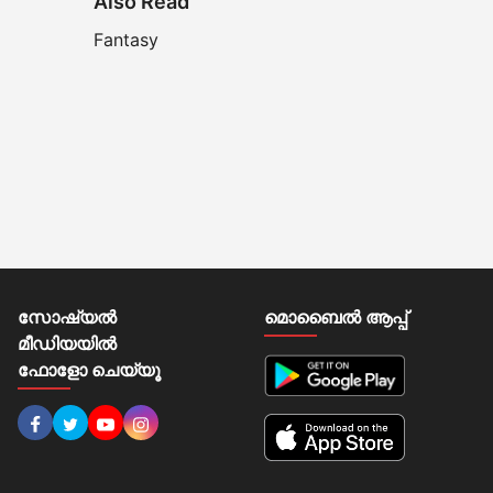
Also Read
Fantasy
സോഷ്യല്‍
മൊബൈല്‍ ആപ്പ്
മീഡിയയില്‍
ഫോളോ ചെയ്യൂ