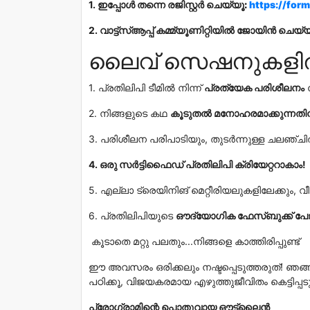
1. ഇപ്പോൾ തന്നെ രജിസ്റ്റർ
ചെയ്യൂ:
https://fo
2.
വാട്ട്സ്ആപ്പ് കമ്മ്യൂണിറ്റിയിൽ ജോയിൻ ചെയ്
ലൈവ് സെഷനുകളിൽ പ
1. പ്രതിലിപി ടീമിൽ നിന്ന്
പ്രത്യേക പരിശീലനം
2. നിങ്ങളുടെ കഥ
കൂടുതൽ
മനോഹരമാക്കുന്നതിനു
3. പരിശീലന പരിപാടിയും, തുടർന്നുള്ള ചലഞ്ചി
4. ഒരു സർട്ടിഫൈഡ് പ്രതിലിപി ക്രിയേറ്ററാകാം!
5. എല്ലാ ട്രെയിനിങ് മെറ്റീരിയലുകളിലേക്കും,
6. പ്രതിലിപിയുടെ
ഔദ്യോഗിക ഫേസ്ബുക്ക് പേജ
കൂടാതെ മറ്റു പലതും...നിങ്ങളെ കാത്തിരിപ്പുണ്ട്
ഈ അവസരം ഒരിക്കലും നഷ്ടപ്പെടുത്തരുത്!
ഞങ്
പഠിക്കൂ, വിജയകരമായ എഴുത്തുജീവിതം കെട്ടിപ്പടു
പ്രോഗ്രാമിന്റെ പൊതുവായ ഔട്ട്‌ലൈൻ