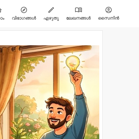
ോം
വിഭാഗങ്ങള്‍
എഴുതൂ
ലേഖനങ്ങൾ
സൈനിന്‍