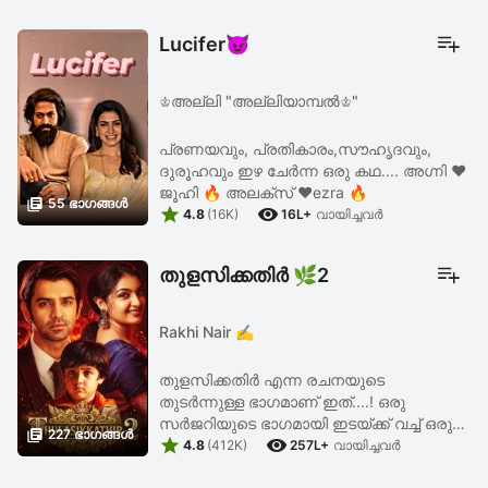
ആ പുലരി തെളിഞ്ഞു... "മുഖത്തെ
പുതപ്പ് മാറ്റി കണ്ണുകൾ ...
Lucifer😈
♔︎അല്ലി "അല്ലിയാമ്പൽ♔︎"
പ്രണയവും, പ്രതികാരം,സൗഹൃദവും,
ദുരൂഹവും ഇഴ ചേർന്ന ഒരു കഥ.... അഗ്നി ❤️
ജൂഹി 🔥 അലക്സ്‌ ❤️ezra 🔥

55 ഭാഗങ്ങള്‍


4.8
(16K)
16L+
വായിച്ചവര്‍
തുളസിക്കതിർ 🌿2
Rakhi Nair ✍️
തുളസിക്കതിർ എന്ന രചനയുടെ
തുടർന്നുള്ള ഭാഗമാണ് ഇത്....! ഒരു
സർജറിയുടെ ഭാഗമായി ഇടയ്ക്ക് വച്ച് ഒരു

227 ഭാഗങ്ങള്‍


ബ്രേക്ക് എടുക്കേണ്ടി വന്നു....
4.8
(412K)
257L+
വായിച്ചവര്‍
അതുകൊണ്ടാണ് സീസൺ വൺ.... ആ ഒരു