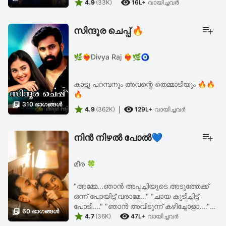


മടിയിൽ വെച്ച ബാഗെടുത്ത് ഇടത്
4.9
(33K)
16L+
വായിച്ചവര്‍
തോളിലേക്ക് ഇട്ടു.. സീറ്റിന് ഇടയിലായി
ബസ്സിൽ ചാരിവെച്ചിരുന്ന കറുത്ത ...
സിന്ദൂര ചെപ്പ് 🔥
🌿❤️‍🔥Divya Raj ❤️‍🔥🌿🧿
കാട്ടു പറമ്പനും അവന്റെ തെമ്മാടിയും 🔥🔥
🔥

310 ഭാഗങ്ങള്‍


4.9
(362K)
129L+
വായിച്ചവര്‍
നിൻ നിഴൽ പോൽ💙
മീര 🍀
"അമ്മേ...ഞാൻ അപ്പച്ചിയുടെ അടുത്തേക്ക്
ഒന്ന് പോയിട്ട് വരാമേ..." "ചായ കുടിച്ചിട്ട്
പോടി...." "ഞാൻ അവിടുന്ന് കഴിച്ചോളാ...."

60 ഭാഗങ്ങള്‍


"അടുത്ത മഴക്ക് മുൻപ് ഇങ്ങ്
4.7
(36K)
47L+
വായിച്ചവര്‍