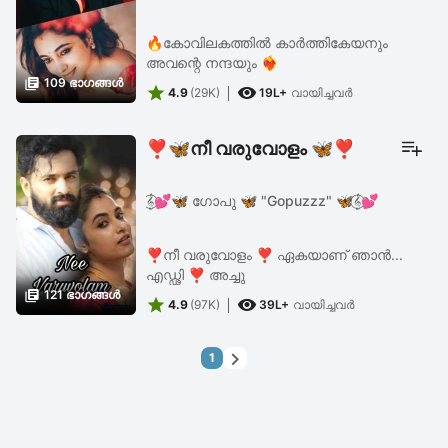
🔥കോവിലകത്തിൽ കാർത്തികേയനും
അവന്റെ നന്ദയും ❤️‍🔥

109 ഭാഗങ്ങള്‍


4.9
(29K)
19L+
വായിച്ചവര്‍
❣️🦋നീ വരുവോളം 🦋❣️
𝄞⃝💕🦋 ഗോപു 🦋 "Gopuzzz" 🦋𝄞⃝💕
❣️നീ വരുവോളം ❣️ ഏകയാണ് ഞാൻ...
എഡ്ഢി ❣️ അച്ചു

121 ഭാഗങ്ങള്‍


4.9
(97K)
39L+
വായിച്ചവര്‍

1