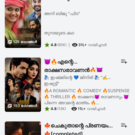
അനി ബിജു "ഫിദ"
തുമ്പയുടെ കഥ

125 ഭാഗങ്ങള്‍


4.8
(60K)
31L+
വായിച്ചവര്‍
😈🔥എന്റെ
രാക്ഷസരാവണൻ🔥😈
🧞‍♀️ ഇഷ്‌ക്കിന്റെ 💙 ജിനിരി 🧞‍♀️ "✍︎
ഇഷുട്ടി"
🔥A ROMANTIC 🔥 COMEDY 🔥SUSPENSE
🔥 THRILLER 🔥 രാക്ഷസ👿 രാവണനും 😈
പിന്നെ അവന്റെ മാത്രം 🔥

150 ഭാഗങ്ങള്‍


രക്ഷസിയുടെയും 🔥കഥ.....
4.8
(15K)
11L+
വായിച്ചവര്‍
🍁ചെകുതാന്റെ പ്രണയം
🍁[completed]