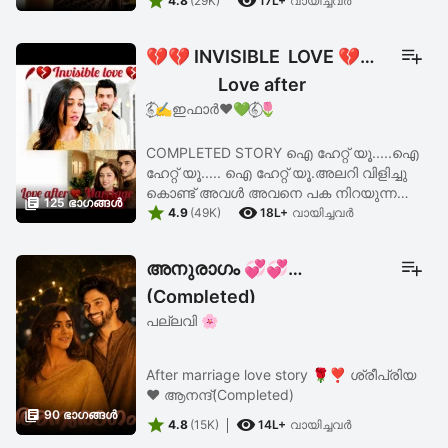


നില്പിന്റെ , അതീജീവനത്തിന്റെ ,
4.8
(29K)
17L+
വായിച്ചവര്‍
💔💔 INVISIBLE LOVE 💔💔
Love after
𝄟⃝✍️ഇഫാർ❤️💚𝄟⃝🌷
marriage story💘
COMPLETED STORY ഐ ഹേറ്റ് യൂ.....ഐ
ഹേറ്റ് യൂ..... ഐ ഹേറ്റ് യൂ.അലറി വിളിച്ചു
കൊണ്ട് അവൾ അവനെ പക നിറയുന്ന

125 ഭാഗങ്ങള്‍


കണ്ണുകളോടെ നോക്കി.
4.9
(49K)
18L+
വായിച്ചവര്‍
അനുരാഗം 💞💞
(Completed)
പല്ലവി 🌸
After marriage love story 🌹❣️ ശ്രീപ്രിയ
❤️ ആനന്ദ്(Completed)

90 ഭാഗങ്ങള്‍


4.8
(15K)
14L+
വായിച്ചവര്‍