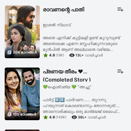
രാവണന്റെ പാതി
ഇശൽ നിലാവ്
അതെ എനിക്ക് കുട്ടികളി ഉണ്ട് കുറുമ്പുണ്ട്
അതൊക്കെ എന്നേ സ്നേഹിക്കുന്നവരുടെ
മുൻപിൽ ആണ് അല്ലാതെ വഴിയേ

304 ഭാഗങ്ങള്‍


പോകുന്നവരുടെ മുൻപിൽ അല്ല എന്റെ
4.8
(19K)
13L+
വായിച്ചവര്‍
ഈ കുട്ടിത്തം കണ്ട് കൊണ്ട് അല്ലേ
നിങ്ങളും എന്റെ ജീവിതത്തിലേക്ക് ...
പ്രണയ തീരം ❤️
(Completed Story )
💚ഐശ്വര്യ 💚 “അച്ചു”
പാർട്ട്‌ 0️⃣1️⃣ പാർവണ...... തുറന്നു
പറയുന്നത് കൊണ്ടൊന്നും തോന്നരുത്....
ഞാനൊരിക്കലും ഒരു മാര്യേജ് ലൈഫ്

105 ഭാഗങ്ങള്‍


ആഗ്രഹിക്കുന്നില്ല.... അതിനെ കുറിച്ച്
4.9
(149K)
36L+
വായിച്ചവര്‍
ചിന്തിക്കുന്നു പോലും ഇല്ല... പിന്നെ
എന്തിനാണിപ്പോൾ ...