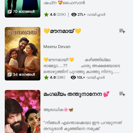
ഷഫ്‌ന 💝ഫൈസാൻ

70 ഭാഗങ്ങള്‍


4.6
(30K)
27L+
വായിച്ചവര്‍
💛മൗനമായ് 💛
Meenu Devan
💛മൗനമായ്1💛 കഴിഞ്ഞില്ലേ
രാമേട്ടാ…..?? ചാരു അക്ഷമയോടെ
തൊഴുത്തിന് പുറത്തു കാത്തു നിന്നു…

34 ഭാഗങ്ങള്‍


ഇടക്കിടക്ക് ഉള്ളിലേക്ക് തലയിട്ട്
4.9
(28K)
10L+
വായിച്ചവര്‍
നോക്കുന്നുമുണ്ട്…കുറച്ചു കഴിഞ്ഞപ്പോൾ
ഒരു അറുപതു വയസിനോട് ...
മംഗല്യം തന്തുനാനേന 💕
ആരാധിക🌸🦋
"നിങ്ങൾ എന്തൊക്കെയാ ഈ പറയുന്നത്
തമ്പുരാൻ കുഞ്ഞിനെ നമുക്ക്