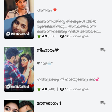
പ്രണയം ❣️
കല്യാണത്തിന്റെ തിരക്കുകൾ വീട്ടിൽ
തുടങ്ങിക്കഴിഞ്ഞു... അമ്പലത്തിലാണ്
കല്യാണമെങ്കിലും വീട്ടിൽ അതിലേറെ

90 ഭാഗങ്ങള്‍


തിരക്കാണ്... മുറ്റത്ത് പന്തലിടുന്നു .. വീട്
4.9
(33K)
12L+
വായിച്ചവര്‍
പെയിന്റടിക്കുന്നു... ആകെമൊത്തം ഒരു
ബഹളമാണ്.. ...
നീഹാരം❤️
❤️ "മഴ🌧️"
ഹരിയുടെയും നീഹാരയുടെയും കഥ💞

60 ഭാഗങ്ങള്‍


4.8
(24K)
16L+
വായിച്ചവര്‍
മൗനരാഗം 1