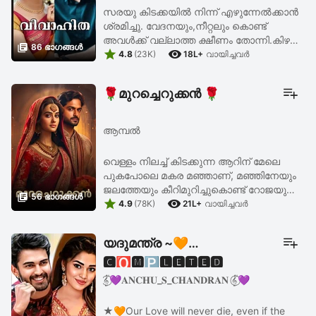
സരയു കിടക്കയിൽ നിന്ന് എഴുന്നേൽക്കാൻ
ശ്രമിച്ചു. വേദനയും,നീറ്റലും കൊണ്ട്
അവൾക്ക് വല്ലാത്ത ക്ഷീണം തോന്നി.കിഴക്ക്

86 ഭാഗങ്ങള്‍


വെള്ള കീറി വരുന്നേയുള്ളൂ. കാലത്ത്
4.8
(23K)
18L+
വായിച്ചവര്‍
ഓഫീസിലേക്ക് പോകും മുൻപ് ചെയ്തു
തീർക്കാൻ ഒരുപാട് ...
🌹മുറച്ചെറുക്കൻ 🌹
ആമ്പൽ
വെള്ളം നിലച്ച് കിടക്കുന്ന ആറിന് മേലെ
പുകപോലെ മകര മഞ്ഞാണ്, മഞ്ഞിനേയും
ജലത്തേയും കീറിമുറിച്ചുകൊണ്ട് റോജയുടെ

56 ഭാഗങ്ങള്‍


കറുത്ത അരയന്നം മുന്നോട്ടിഴഞ്ഞു,
4.9
(78K)
21L+
വായിച്ചവര്‍
അമരത്തിൽ തുഴയും പിടിച്ച് കൈക്ക് നീളം
കൂടിയ അപ്പന്റെ ...
യദുമന്ത്ര ~🧡
🅲︎🅾︎🅼︎🅿︎🅻︎🅴︎🆃︎🅴︎🅳︎
𝄟⃝💜𝐀𝐍𝐂𝐇𝐔_𝐒_𝐂𝐇𝐀𝐍𝐃𝐑𝐀𝐍 𝄟⃝💜
★🧡Our Love will never die, even if the