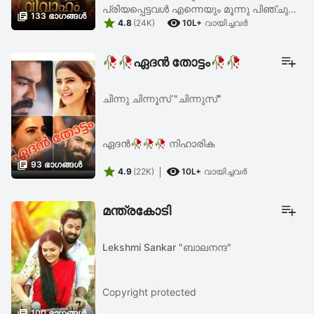
പ്രിയപ്പെട്ടവൾ എന്നെയും മൂന്നു പിഞ്ചു

133 ഭാഗങ്ങള്‍


മക്കളെയും തനിച്ചാക്കി പോയെന്നു കുറച്ചു
4.8
(24K)
10L+
വായിച്ചവര്‍
സമയം മുൻപാണ് നാട്ടിൽ നിന്നും വിവരം
ലഭിക്കുന്നത്. കേട്ട ...
🥀🥀ഏദൻ തോട്ടം🥀🥀
ചിന്നു ചിന്നൂസ് "ചിന്നുസ്"
ഏദൻ🥀🥀🥀 നിഹാരിക

93 ഭാഗങ്ങള്‍


4.9
(22K)
10L+
വായിച്ചവര്‍
മന്ത്രകോടി
Lekshmi Sankar "ബാലനന്ദ"
Copyright protected

100 ഭാഗങ്ങള്‍