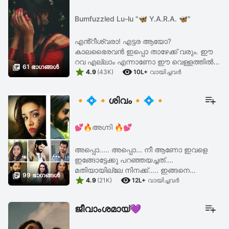
Bumfuzzled Lu-lu "🦋 Y.A.R.A. 🦋"
എൻ്റീശ്വരാ! എട്ടര ആയോ?
കാലഭൈരവൻ ഇപ്പൊ താഴേക്ക് വരും. ഈ
റവ എല്ലാം എന്നാണോ ഈ വെള്ളത്തിൽ

61 ഭാഗങ്ങള്‍


നിന്നും കരകയറാൻ പോവുന്നത്? ദോശ
4.9
(43K)
10L+
വായിച്ചവര്‍
മാവ് പോലെ ഇരിക്കുന്ന ഉപ്പുമാവിലേക്ക്
നോക്കി, ഒന്ന് നെടുവീർപ്പിട്ടു പോയി. ...
🔸💠🔸ശിവം🔸💠🔸
💕🔥അഗ്നി 🔥💕
അപ്പൊ..... അപ്പൊ... നീ ആണോ ഇവളെ
ഇങ്ങോട്ടേക്കു പറഞ്ഞയച്ചത്....
മതിയായില്ലേ നിനക്ക്..... ഇങ്ങനെ

99 ഭാഗങ്ങള്‍


ചോരക്കൊതി പൂണ്ട നിന്നെ ജനിപ്പിച്ചതാണ്
4.9
(21K)
12L+
വായിച്ചവര്‍
ഞാൻ ചെയ്ത തെറ്റ്.... ഇപ്പൊ ഈ കുടുംബം
മുടിപ്പിക്കാനാണോ ഈ വേഷം ...
ജീവാംശമായ്‌💜