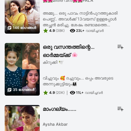
🌺🌺മിത്ര വിന്ദ🌺🌺PALA
അമ്മു... ഒരു പാവം നാട്ടിൻപുറത്തുകാരി
പെണ്ണ്.. അവൾക്ക് 13വയസ് ഉള്ളപ്പോൾ
അച്ഛൻ മരിച്ചു. ശേഷം രണ്ടാമത്തെ

146 ഭാഗങ്ങള്‍


അമ്മാവന്റെ വീട്ടിൽ അമ്മയും മോളും
4.9
(38K)
23L+
വായിച്ചവര്‍
ആശ്രിതരായി. എന്നാൽ മുറു
മുറുപ്പും,അവഹേളനയും ഉയർന്നപ്പോൾ ...
ഒരു വസന്തത്തിന്റെ
ഓർമ്മയ്ക്ക് 🌸
കിറുക്കി 🕊️
വിച്ചുവും 🥰 ദച്ചുവും... ഒപ്പം അവരുടെ
അന്നുക്കുട്ടിയും👨‍👩‍👧

35 ഭാഗങ്ങള്‍


4.9
(20K)
11L+
വായിച്ചവര്‍
മാംഗല്യം......
Aysha Akbar