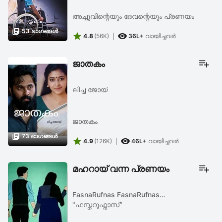
അച്ചുവിന്റെയും ദേവന്റെയും പ്രണയം

53 ഭാഗങ്ങള്‍


4.8
(56K)
36L+
വായിച്ചവര്‍
ജാതകം
ലിച്ച ജോയ്
ജാതകം

73 ഭാഗങ്ങള്‍


4.9
(126K)
46L+
വായിച്ചവര്‍
മഹറായ് വന്ന പ്രണയം
FasnaRufnas FasnaRufnas
"ഫസ്നറുഫ്നാസ്"