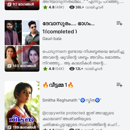
അറിയാവുന്നതല്ലേ..." "എന്നും പറഞ്ഞു..

92 ഭാഗങ്ങള്‍


ആ കൊച്ചിന്റെ മുഖത്തോട്ട് നോക്ക്. പാവം "
4.8
(48K)
38L+
വായിച്ചവര്‍
വാക്ക് തർക്കങ്ങൾ നടക്കുമ്പോഴും അവൾ
തന്റെ കരഞ്ഞു വീർത്തു വന്ന ...
ദേവാസുരം.... ഭാഗം
1(completed )
Gauri bala
പൊടുന്നനെ ഉണ്ടായ നിശബ്ദതയെ ബേദിച്ചു
അവന്റെ ഷൂവിന്റെ ശബ്ദം അവിടം മൊത്തം
നിറഞ്ഞു... ആ കാലടികൾ തന്റെ

165 ഭാഗങ്ങള്‍


അരികിലേക്ക് വന്നതും അവളുടെ ശരീരം
4.9
(54K)
12L+
വായിച്ചവര്‍
വിറകൊണ്ടു... ശബ്ദം പുറത്തേക്ക്
വരാതിരിക്കാൻ അവൾ ചുണ്ടുകൾ ...
🔥വീട്ടമ്മ 1🔥
Smitha Reghunath "🧿സ്മിത🧿"
@copywrite protected ഇത് അവളുടെ
കഥയാണ് അശ്വതിയുടെ
ചതിക്കപ്പെട്ടവളുടെ സഹനത്തിന്റെ ചെറ്ത്ത്

199 ഭാഗങ്ങള്‍