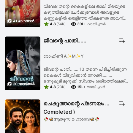
വിവേക് തന്റെ കൈകളിലെ താലി മീരയുടെ
കഴുത്തിലേക്ക് ചേർക്കുമ്പോൾ അവളുടെ
കണ്ണുകളിൽ തെളിഞ്ഞ തീക്ഷണത അവന്

41 ഭാഗങ്ങള്‍


കാണുന്നുണ്ടായിരുന്നു.... തനിക്ക് നേരെ
4.8
(54K)
39L+
വായിച്ചവര്‍
നോക്കുന്ന അവളുടെ നോട്ടത്തിൽ താൻ
ദാഹിച്ചു പോകുമോയെന്നൊരു ...
ജീവന്റെ പാതി......
രോഹിണി A✨️M✨️Y
ജീവന്റെ പാതി....... 13 തന്നെ പിടിച്ചിരിക്കുന്ന
കൈകൾ വിടുവിക്കാൻ നോക്കി.........
ഒന്നുകൂടി മുറുക്കി സ്വന്തം ശരീരത്തിലേക്ക്

20 ഭാഗങ്ങള്‍


ചേർത്തു പിടിക്കുന്നതല്ലാതെ
4.8
(23K)
15L+
വായിച്ചവര്‍
വിടുന്നില്ല......... കണ്ണു രണ്ടും തന്റെ ...
ചെകുത്താന്റെ പ്രണയം 🔥(
Completed )
🥀🦋ആതൂസ് മഹാദേവ്🦋🥀