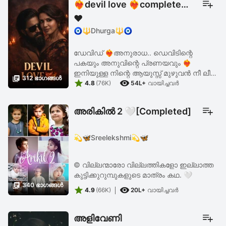
❤️‍🔥devil love ❤️‍🔥completed
❤️
🧿🔱Dhurga🔱🧿
ഡേവിഡ് ❤️‍🔥അനുരാധ.. ഡെവിടിന്റെ
പകയും അനുവിന്റെ പ്രണയവും ❤️‍🔥
ഇനിയുള്ള നിന്റെ ആയുസ്സ് മുഴുവൻ നീ ലീന

312 ഭാഗങ്ങള്‍


മോളെ ശുശ്രുക്ഷിക്കണം... അവളുടെ ഓരോ
4.8
(76K)
54L+
വായിച്ചവര്‍
കാര്യങ്ങളും കൃത്യമായി ചെയ്യണം...
മറ്റുള്ളവരുടെ മുൻപിൽ നീ ...
അരികിൽ 2 🤍[Completed]
💫🦋Sreelekshmi💫🦋
© വില്ലന്മാരോ വില്ലത്തികളോ ഇല്ലാത്ത
കുട്ടിക്കുറുമ്പുകളുടെ മാത്രം കഥ. 🤍

340 ഭാഗങ്ങള്‍


4.9
(66K)
20L+
വായിച്ചവര്‍
അളിവേണി