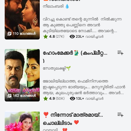
നീലാംബരി 💧
വിറച്ചു കൊണ്ട് തന്റെ മുന്നിൽ നിൽക്കുന്ന
ആ കുഞ്ഞു പെണ്ണിനെ അവൻ
കുടിയിലതയോടെ നോക്കി.... അവന്റെ

110 ഭാഗങ്ങള്‍


കണ്ണുകൾ അവളെ അടിമുടി ഉഴിഞ്ഞു
4.8
(27K)
23L+
വായിച്ചവര്‍
കൊണ്ടിരുന്നു...... ഒരു സാദാ
ഷിഫോണിന്റെ സാരിയാണ് വേഷം.... മുടി
ഹോംമേക്കർ🥻 (കംപ്ലീറ്റഡ്
പിന്നിൽ ...
)
സേതുലക്ഷ്മി🌱
ജോലിയില്ലാത്ത, ഫെമിനിസത്തെ
ഇഷ്ടപ്പെടുന്ന ഭാര്യയും... മനുസ്മ്രിതി ഫാൻ
ആയ, കുലപുരുഷൻ ഭർത്താവും... അവർ

142 ഭാഗങ്ങള്‍


തമ്മിലുള്ള അടി, ഇടി, സ്നേഹം, പിണക്കം, etc
4.9
(50K)
13L+
വായിച്ചവര്‍
etc ...
❣️ നിന്നോട് മാത്രമായ്
ചൊല്ലിടാം ❣️
വായാടി....💔