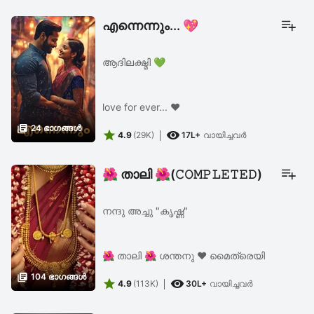
എത്തിയെക്കണം...." "നോക്കാം...."
വരാന്തയിലെ ...
എന്നെന്നും... 💖
ആദിലക്ഷ്മി 💚
love for ever... ❤

24 ഭാഗങ്ങള്‍


4.9
(29K)
17L+
വായിച്ചവര്‍
🌺 താലി 🌺(𝙲𝙾𝙼𝙿𝙻𝙴𝚃𝙴𝙳)
നന്ദു അച്ചു "കൃഷ്ണ"
🌺 താലി 🌺 ശന്തനു ♥️ മൈത്രെയി

104 ഭാഗങ്ങള്‍


4.9
(113K)
30L+
വായിച്ചവര്‍