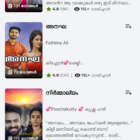
അവൻറ ആ വാക്കുകൾ ഒരു ഇടി മിന്നലായി

131 ഭാഗങ്ങള്‍


എല്ലാവരിലും പതിച്ചു..... അവളെ
4.8
(18K)
15L+
വായിച്ചവര്‍
പറ്റിയാണ് അവൻ പറഞ്ഞതെന്നറിയാതെ
അവൾ ദക്ഷിണ നിലത്ത് നിന്നും ...
അനഘ
Fathima Ali
കിച്ചേട്ടൻ💞ലക്ഷ്മി...

73 ഭാഗങ്ങള്‍


4.9
(23K)
15L+
വായിച്ചവര്‍
നിർമ്മാല്യം
💞Poochakutty 💞 കൃഷ്ണ ഹരി
"അമ്പലം... അമ്പലം ജംഗ്ഷൻ ആളെണ്ടാ..."
കിളി മണിയടിച്ചു കൊണ്ട് ബസ്
മൊത്തത്തിൽ നോക്കുന്നുണ്ട്... രാരി

115 ഭാഗങ്ങള്‍