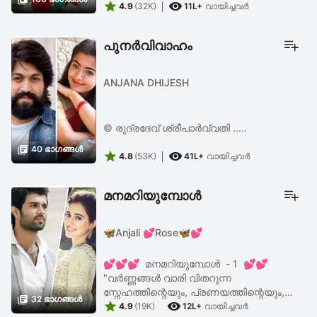


4.9
(32K)
11L+
വായിച്ചവര്‍
പുനർവിവാഹം
ANJANA DHIJESH
©️ രുദ്രദേവ് ശ്രീപാർവ്വതി .....

40 ഭാഗങ്ങള്‍


4.8
(53K)
41L+
വായിച്ചവര്‍
മനമറിയുമ്പോൾ
🦋Anjali 💕Rose🦋💕
💕💕💕 മനമറിയുമ്പോൾ - 1 💕💕
"വർണ്ണങ്ങൾ വാരി വിതറുന്ന
സ്നേഹത്തിന്റെയും, പ്രണയത്തിന്റെയും,

32 ഭാഗങ്ങള്‍


ഒത്തൊരുമയുടെയും മറ്റൊരു ഹോളിക്കായി
4.9
(19K)
12L+
വായിച്ചവര്‍