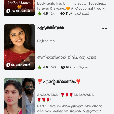
body quits life. Ur in my soul... Together...
forever & always.🧡★ ©copy right work -

70 ഭാഗങ്ങള്‍


This work protected in accordance with
4.8
(12K)
11L+
വായിച്ചവര്‍
section 45 of the copy right ...
ഏട്ടത്തിയമ്മ
Sajitha rani
അനിയത്തിക്കായി ജീവിച്ച ഒരു ഏട്ടൻ

69 ഭാഗങ്ങള്‍


4.6
(10K)
9L+
വായിച്ചവര്‍
❣️എന്റേത് മാത്രം❣️
ANASWARA "🌹🌹🌹ANASWARA
🌹🌹🌹"
Part 1 "ഈ പെൺകുട്ടിയെയാണ് ഞാൻ
വിവാഹം കഴിക്കാൻ ആഗ്രഹിക്കുന്നത് "