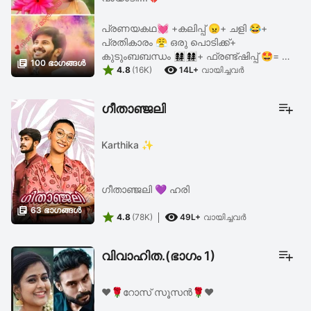
പ്രണയകഥ💓 +കലിപ്പ് 😠+ ചളി 😂+
പ്രതികാരം 😤 ഒരു പൊടിക്ക്+
കുടുംബബന്ധം 👩‍👩‍👧‍👧👩‍👩‍👧‍👧+ ഫ്രണ്ട്ഷിപ്പ് 🤩= ❣️

100 ഭാഗങ്ങള്‍


നിന്നോട് മാത്രമായ് ചൊല്ലിടാം ❣️
4.8
(16K)
14L+
വായിച്ചവര്‍
ഗീതാഞ്ജലി
Karthika ✨
ഗീതാഞ്ജലി 💜 ഹരി

63 ഭാഗങ്ങള്‍


4.8
(78K)
49L+
വായിച്ചവര്‍
വിവാഹിത.(ഭാഗം 1)
♥️🌹റോസ് സൂസൻ🌹♥️