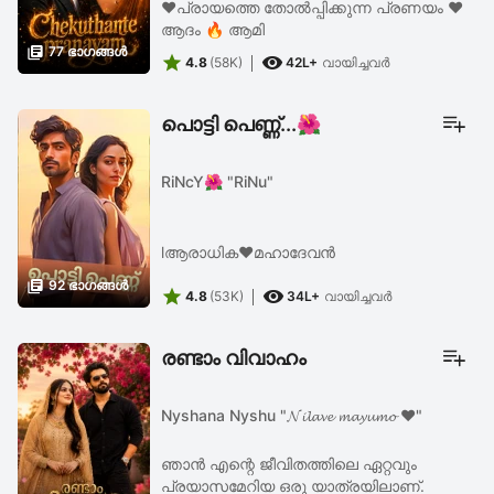
❤️പ്രായത്തെ തോൽപ്പിക്കുന്ന പ്രണയം ❤️
ആദം 🔥 ആമി

77 ഭാഗങ്ങള്‍


4.8
(58K)
42L+
വായിച്ചവര്‍
പൊട്ടി പെണ്ണ്...🌺
RiNcY🌺 "RiNu"
lആരാധിക❤മഹാദേവൻ

92 ഭാഗങ്ങള്‍


4.8
(53K)
34L+
വായിച്ചവര്‍
രണ്ടാം വിവാഹം
Nyshana Nyshu "𝓝𝓲𝓵𝓪𝓿𝓮 𝓶𝓪𝔂𝓾𝓶𝓸 ❤️"
ഞാൻ എന്റെ ജീവിതത്തിലെ ഏറ്റവും
പ്രയാസമേറിയ ഒരു യാത്രയിലാണ്.