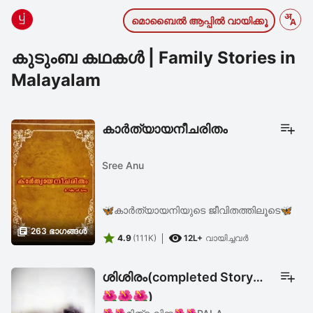
മൊബൈല്‍ ആപ്പില്‍ വായിക്കൂ
കുടുംബ കഥകൾ | Family Stories in
Malayalam
കാർത്യായനീചരിതം
Sree Anu
🦋കാർത്യായനിയുടെ ജീവിതത്തിലൂടെ🦋

263 ഭാഗങ്ങള്‍


4.9
(111K)
12L+
വായിച്ചവര്‍
ശിശിരം(completed Story
🌺🌺🌺)