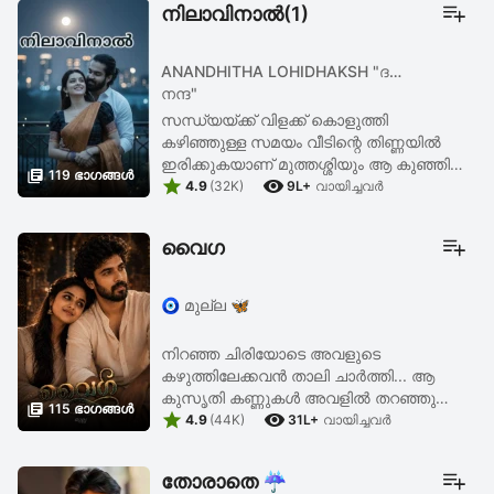
നിലാവിനാൽ(1)
ANANDHITHA LOHIDHAKSH "ദക്ഷ
നന്ദ"
സന്ധ്യയ്ക്ക് വിളക്ക് കൊളുത്തി
കഴിഞ്ഞുള്ള സമയം വീടിന്റെ തിണ്ണയിൽ
ഇരിക്കുകയാണ് മുത്തശ്ശിയും ആ കുഞ്ഞി

119 ഭാഗങ്ങള്‍


പെണ്ണും....നേർമയിൽ നൂഴില കീറി മഴ
4.9
(32K)
9L+
വായിച്ചവര്‍
പെയ്യുന്നുണ്ട്..... ഒരു നേരിയ തണുപ്പും.....
മുത്തശ്ശി കഥകൾ ...
വൈഗ
🧿 മുല്ല 🦋
നിറഞ്ഞ ചിരിയോടെ അവളുടെ
കഴുത്തിലേക്കവൻ താലി ചാർത്തി... ആ
കുസൃതി കണ്ണുകൾ അവളിൽ തറഞ്ഞു

115 ഭാഗങ്ങള്‍


നിന്നു...അവനെ മുഖമുയർത്തി നോക്കാൻ
4.9
(44K)
31L+
വായിച്ചവര്‍
അവൾക്ക് ഭയമായിരുന്നു... തനിക്കൊരു
യോഗ്യതയും ഇല്ല... എന്നിട്ടും... ഇത് ...
തോരാതെ ☔