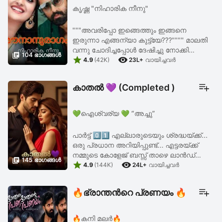
കൃഷ്ണ "നിഹാരിക നീനു"
"""അവരിപ്പോ ഇങ്ങെത്തും ഇങ്ങനെ
ഇരുന്നാ എങ്ങന്യാ കുട്ട്യേ???"""" മാലതി
വന്നു ചോദിച്ചപ്പോൾ ദേഷിച്ചു നോക്കി

104 ഭാഗങ്ങള്‍


നക്ഷത്ര... നിസ്സഹായയായിരുന്നു അവർ...
4.9
(42K)
23L+
വായിച്ചവര്‍
അതവൾക്കും അറിയാം... """ഒന്ന് ഒരുങ്ങി
നിന്നാൽ മതി.. ...
കാതൽ 💜 (Completed )
💚ഐശ്വര്യ 💚 “അച്ചു”
പാർട്ട്‌ 0️⃣1️⃣ എല്ലാരുടെയും ശ്രദ്ധയ്ക്ക്...
ഒരു പ്രധാന അറിയിപ്പുണ്ട്... എട്ടരയ്ക്ക്
നമ്മുടെ കോളേജ് ബസ്സ് താഴെ ലാൻഡ്

145 ഭാഗങ്ങള്‍


ചെയ്യുന്നത് ആയിരിക്കും...
4.9
(144K)
24L+
വായിച്ചവര്‍
സീനിയേഴ്‌സിൽ നിന്ന് കിട്ടിയ വിവരം
അനുസരിച്ച്, അഞ്ചു ...
🔥ഭ്രാന്തൻറെ പ്രണയം 🔥
🔥കനി മലർ🔥