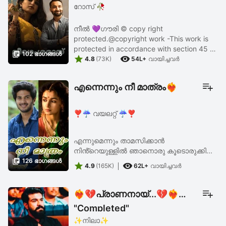
റോസ് 🥀
നീൽ 💜ഗൗരി © copy right
protected.@copyright work -This work is
protected in accordance with section 45 of

102 ഭാഗങ്ങള്‍


the copyright Act 1957(14 of 1957) and
4.8
(73K)
54L+
വായിച്ചവര്‍
shoudn't be used in full or part without the
...
എന്നെന്നും നീ മാത്രം❤️‍🔥
❣️☔ വയലറ്റ് ☔❣️
എന്നുമെന്നും താമസിക്കാൻ
നിൻ്റെയുള്ളിൽ ഞാനൊരു കൂടൊരുക്കി...

126 ഭാഗങ്ങള്‍


4.9
(165K)
62L+
വായിച്ചവര്‍
❤️‍🔥💔പ്രാണനായ്...💔❤️‍🔥
"Completed"
✨️നിലാ✨️