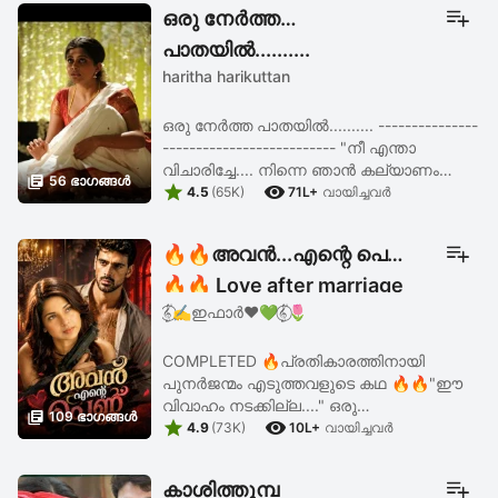
പോയിന്റിൽ നിർത്തിയത്...!! ആക്ച്വലി ഇത്
ഒരു നേർത്ത
...
പാതയിൽ..........
haritha harikuttan
ഒരു നേർത്ത പാതയിൽ.......... ---------------
-------------------------- "നീ എന്താ
വിചാരിച്ചേ.... നിന്നെ ഞാൻ കല്യാണം

56 ഭാഗങ്ങള്‍


കഴിച്ചത് എന്റെ ഭാര്യയായി ഇവിടെ
4.5
(65K)
71L+
വായിച്ചവര്‍
സുഖമായി വാഴിക്കാൻ ആണെന്നാണോ..?
".... മഹിയുടെ ...
🔥🔥അവൻ...എന്റെ പെണ്ണ്
🔥🔥 Love after marriage
𝄟⃝✍️ഇഫാർ❤️💚𝄟⃝🌷
story 🌷
COMPLETED 🔥പ്രതികാരത്തിനായി
പുനർജന്മം എടുത്തവളുടെ കഥ 🔥🔥"ഈ
വിവാഹം നടക്കില്ല...." ഒരു

109 ഭാഗങ്ങള്‍


പെൺകുട്ടിയുടെ അലർച്ചയോടെയുള്ള
4.9
(73K)
10L+
വായിച്ചവര്‍
ശബ്ദം കേട്ടതും താലി കെട്ടാൻ ഉയർന്ന
അവന്റെ കൈ താഴ്ന്നു.... താലിക്കായി തല ...
കാശിത്തുമ്പ