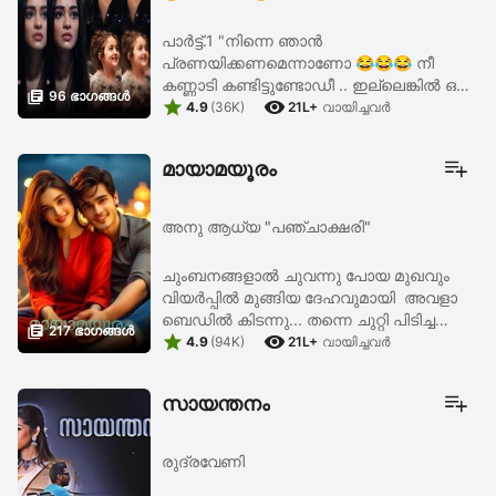
പാർട്ട്‌.1 "നിന്നെ ഞാൻ
പ്രണയിക്കണമെന്നാണോ 😂😂😂 നീ
കണ്ണാടി കണ്ടിട്ടുണ്ടോഡീ .. ഇല്ലെങ്കിൽ ഒന്ന്

96 ഭാഗങ്ങള്‍


പോയി കാണണം... കൂമന്റെ പോലുള്ള ഒട്ടിയ
4.9
(36K)
21L+
വായിച്ചവര്‍
മുഖവും കവുങ്ങിനെ പോലുള്ള ശരീരവും
😏...പഞ്ചായത്ത് റോഡ് പോലെ ...
മായാമയൂരം
അനു ആധ്യ "പഞ്ചാക്ഷരി"
ചുംബനങ്ങളാൽ ചുവന്നു പോയ മുഖവും
വിയർപ്പിൽ മുങ്ങിയ ദേഹവുമായി അവളാ
ബെഡിൽ കിടന്നു... തന്നെ ചുറ്റി പിടിച്ച

217 ഭാഗങ്ങള്‍


കൈകളുടെ ചൂട് അവളുടെ അവൾക്ക് തന്റെ
4.9
(94K)
21L+
വായിച്ചവര്‍
നഗ്നമായ ശരീരത്തിൽ നന്നായി
അനുഭവപ്പെടുന്നുണ്ടായിരുന്നു... ...
സായന്തനം
രുദ്രവേണി