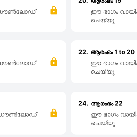
20.
ആരംഭം 19
് ഡൌൺലോഡ്
ഈ ഭാഗം വായി
ചെയ്യൂ
22.
ആരംഭം 1 to 20
് ഡൌൺലോഡ്
ഈ ഭാഗം വായി
ചെയ്യൂ
24.
ആരംഭം 22
് ഡൌൺലോഡ്
ഈ ഭാഗം വായി
ചെയ്യൂ