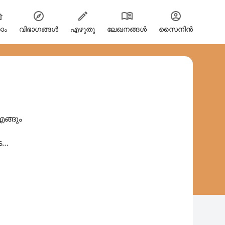
ോം
വിഭാഗങ്ങള്‍
എഴുതൂ
ലേഖനങ്ങൾ
സൈനിന്‍
ങ്ങും
െ