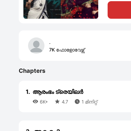
.
7K ഫോളോവേഴ്സ്
Chapters
1.
ആരംഭം ട്രെയിലർ



6K+
4.7
1 മിനിറ്റ്