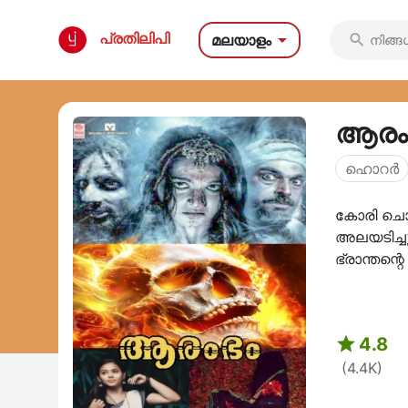

പ്രതിലിപി
മലയാളം

ആരം
ഹൊറര്‍
കോരി ചൊരി
അലയടിച്ച
ഭ്രാന്തന്
അവനും ..

4.8
(4.4K)