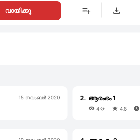
വായിക്കൂ
15 നവംബര്‍ 2020
2.
ആരംഭം 1



4K+
4.8