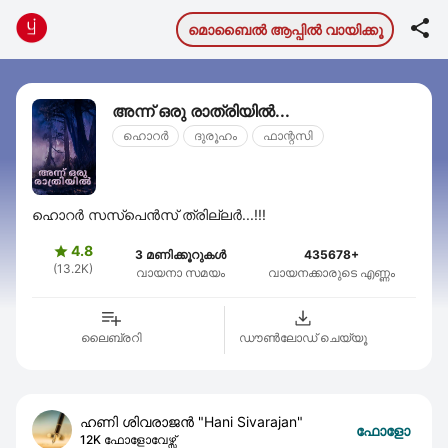

മൊബൈല്‍ ആപ്പില്‍ വായിക്കൂ
അന്ന് ഒരു രാത്രിയില്‍...
ഹൊറര്‍
ദുരൂഹം
ഫാന്റസി
ഹൊറര്‍ സസ്പെന്‍സ് ത്രില്ലര്‍...!!!
4.8

3 മണിക്കൂറുകൾ
435678+
(13.2K)
വായനാ സമയം
വായനക്കാരുടെ എണ്ണം
ലൈബ്രറി
ഡൗണ്‍ലോഡ് ചെയ്യൂ
ഹണി ശിവരാജൻ "Hani Sivarajan"
ഫോളോ
12K ഫോളോവേഴ്സ്