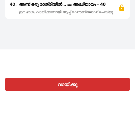
40.
അന്ന് ഒരു രാത്രിയിൽ... 🕳️ അദ്ധ്യായം - 40
ഈ ഭാഗം വായിക്കാനായി ആപ്പ് ഡൌൺലോഡ് ചെയ്യൂ
വായിക്കൂ
ഹോം
വിഭാഗങ്ങള്‍
എഴുതൂ
ലേഖനങ്ങൾ
സൈനിന്‍
|
|
© 2026 Nasadiya Tech. Pvt. Ltd.
ഞങ്ങളെക്കുറിച്ച്
|
|
|
തൊഴിലവസരങ്ങള്‍
പ്രൈവസി പോളിസി
നിബന്ധനകള്‍
|
|
Vulnerability Disclosure Policy
Hall of Fame
Trust Center