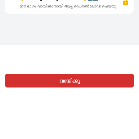
ഈ ഭാഗം വായിക്കാനായി ആപ്പ് ഡൌൺലോഡ് ചെയ്യൂ
വായിക്കൂ
ഹോം
വിഭാഗങ്ങള്‍
എഴുതൂ
ലേഖനങ്ങൾ
സൈനിന്‍
|
|
© 2026 Nasadiya Tech. Pvt. Ltd.
ഞങ്ങളെക്കുറിച്ച്
|
|
|
തൊഴിലവസരങ്ങള്‍
പ്രൈവസി പോളിസി
നിബന്ധനകള്‍
|
|
Vulnerability Disclosure Policy
Hall of Fame
Trust Center