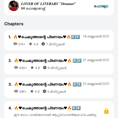
𝑳𝑶𝑽𝑬𝑹 𝑶𝑭 𝑳𝑰𝑻𝑬𝑹𝑨𝑹𝒀 "𝑫𝒓𝒆𝒂𝒎𝒆𝒓"
ഫോളോ
6K ഫോളോവേഴ്സ്
Chapters
18 ഒക്റ്റോബര്‍ 2021
1.
🔥❤ചെകുത്താന്റെ പ്രണയം❤🔥0️⃣1️⃣



51K+
4.8
7 മിനിറ്റുകൾ
21 ഒക്റ്റോബര്‍ 2021
2.
🔥❤ചെകുത്താന്റെ പ്രണയം❤🔥 0️⃣2️⃣



40K+
4.8
4 മിനിറ്റുകൾ
22 ഒക്റ്റോബര്‍ 2021
3.
🔥❤ചെകുത്താന്റെ പ്രണയം❤🔥 0️⃣3️⃣



38K+
4.8
5 മിനിറ്റുകൾ
4.
🔥❤ചെകുത്താന്റെ പ്രണയം❤🔥0️⃣4️⃣
ഈ ഭാഗം വായിക്കാനായി ആപ്പ് ഡൌൺലോഡ് ചെയ്യൂ