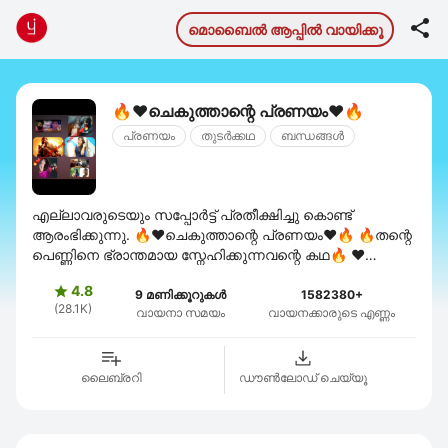

മൊബൈല്‍ ആപ്പില്‍ വായിക്കൂ
🔥❤ചെകുത്താന്റെ പ്രണയം❤🔥
പ്രണയം
തുടര്‍ക്കഥ
ബന്ധങ്ങള്‍
എല്ലാവരുടെയും സപ്പോർട്ട് പ്രതീക്ഷിച്ചു കൊണ്ട്
ആരംഭിക്കുന്നു. 🔥❤ചെകുത്താന്റെ പ്രണയം❤🔥 🔥തന്റെ
പെണ്ണിനെ ഭ്രാന്തമായ സ്നേഹിക്കുന്നവന്റെ കഥ🔥 ❤
കണ്ണേട്ടന്റെ മാത്രം ദേവൂട്ടിയുടെ കഥ❤
4.8

9 മണിക്കൂറുകൾ
1582380+
(28.1K)
വായനാ സമയം
വായനക്കാരുടെ എണ്ണം
ലൈബ്രറി
ഡൗണ്‍ലോഡ് ചെയ്യൂ