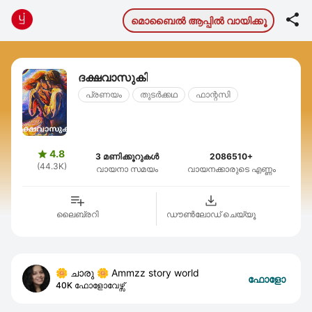

മൊബൈല്‍ ആപ്പില്‍ വായിക്കൂ
ദക്ഷവാസുകി
പ്രണയം
തുടര്‍ക്കഥ
ഫാന്റസി
4.8

3 മണിക്കൂറുകൾ
2086510+
(44.3K)
വായനാ സമയം
വായനക്കാരുടെ എണ്ണം
ലൈബ്രറി
ഡൗണ്‍ലോഡ് ചെയ്യൂ
🌼 ചാരു 🌼 Ammzz story world
ഫോളോ
40K ഫോളോവേഴ്സ്