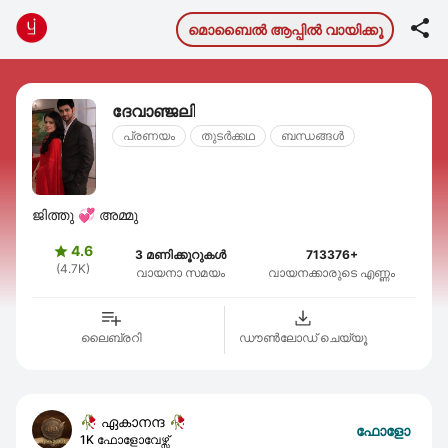

മൊബൈല്‍ ആപ്പില്‍ വായിക്കൂ
ദേവാഞ്ജലി
പ്രണയം
തുടര്‍ക്കഥ
ബന്ധങ്ങള്‍
ജിത്തു 💞 അമ്മു
4.6

3 മണിക്കൂറുകൾ
713376+
(4.7K)
വായനാ സമയം
വായനക്കാരുടെ എണ്ണം
ലൈബ്രറി
ഡൗണ്‍ലോഡ് ചെയ്യൂ
🥀 ഏകാനന്ദ 🥀
ഫോളോ
1K ഫോളോവേഴ്സ്