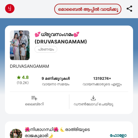

മൊബൈല്‍ ആപ്പില്‍ വായിക്കൂ
💕ധ്രുവസംഗമം💕
(DRUVASANGAMAM)
പ്രണയം
DRUVASANGAMAM
4.8

9 മണിക്കൂറുകൾ
1319274+
(19.2K)
വായനാ സമയം
വായനക്കാരുടെ എണ്ണം
ലൈബ്രറി
ഡൗണ്‍ലോഡ് ചെയ്യൂ
🌺നിശാഗന്ധി🌺 🌜രാത്രിയുടെ
ഫോളോ
രാജകുമാരി🌛