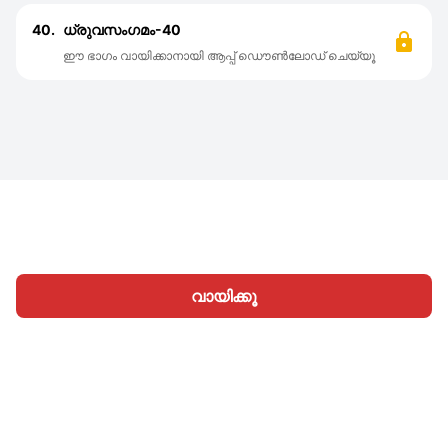
40.
ധ്രുവസംഗമം-40
ഈ ഭാഗം വായിക്കാനായി ആപ്പ് ഡൌൺലോഡ് ചെയ്യൂ
വായിക്കൂ
ഹോം
വിഭാഗങ്ങള്‍
എഴുതൂ
ലേഖനങ്ങൾ
സൈനിന്‍
|
|
© 2026 Nasadiya Tech. Pvt. Ltd.
ഞങ്ങളെക്കുറിച്ച്
|
|
|
തൊഴിലവസരങ്ങള്‍
പ്രൈവസി പോളിസി
നിബന്ധനകള്‍
|
|
Vulnerability Disclosure Policy
Hall of Fame
Trust Center