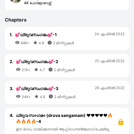
4K ഫോളോവേഴ്സ്
Chapters
24 ഏപ്രില്‍ 2022
1.
💕ധ്രുവസംഗമം💕-1



48K+
4.8
2 മിനിറ്റുകൾ
25 ഏപ്രില്‍ 2022
2.
💕ധ്രുവസംഗമം💕-2



37K+
4.7
2 മിനിറ്റുകൾ
26 ഏപ്രില്‍ 2022
3.
💕ധ്രുവസംഗമം💕-3



34K+
4.8
3 മിനിറ്റുകൾ
4.
ധ്രുവ സ०ഗമ० (druva sangamam) ❤❤❤❤❤🔥
🔥🔥🔥🔥-4
ഈ ഭാഗം വായിക്കാനായി ആപ്പ് ഡൌൺലോഡ് ചെയ്യൂ