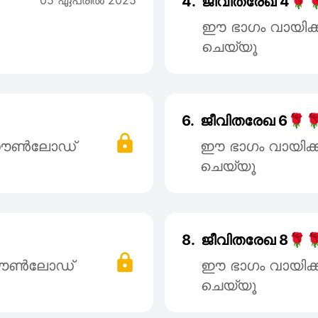
05 ഏപ്രില്‍ 2025
4.
ജീവിതരേഖ 4🌹
ഈ ഭാഗം വായിക
ചെയ്യൂ
6.
ജീവിതരേഖ 6🌹
് ഡൌൺലോഡ്
ഈ ഭാഗം വായിക
ചെയ്യൂ
8.
ജീവിതരേഖ 8🌹
 ഡൌൺലോഡ്
ഈ ഭാഗം വായിക
ചെയ്യൂ