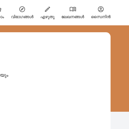
ോം
വിഭാഗങ്ങള്‍
എഴുതൂ
ലേഖനങ്ങൾ
സൈനിന്‍
െയും