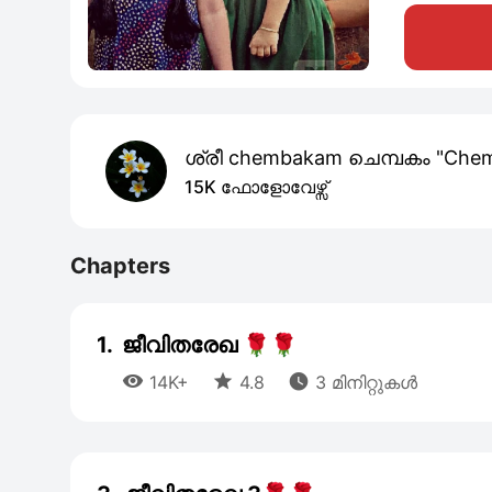
ശ്രീ chembakam ചെമ്പകം "Che
15K ഫോളോവേഴ്സ്
Chapters
1.
ജീവിതരേഖ 🌹🌹



14K+
4.8
3 മിനിറ്റുകൾ