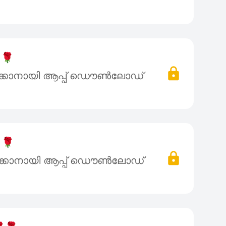
🌹
ക്കാനായി ആപ്പ് ഡൌൺലോഡ്
🌹
ക്കാനായി ആപ്പ് ഡൌൺലോഡ്