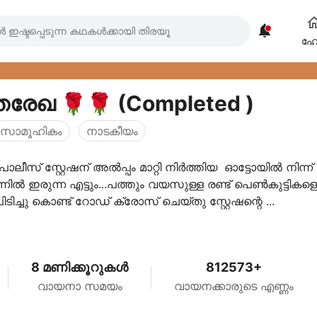

ഹ
തരേഖ 🌹🌹 (Completed )
സാമൂഹികം
നാടകീയം
പോലീസ് സ്റ്റേഷന് അൽപ്പം മാറ്റി നിർത്തിയ ഓട്ടോയിൽ നിന്ന്
ന്നിൽ ഇരുന്ന എട്ടും...പത്തും വയസുള്ള രണ്ട് പെൺകുട്ടികള
ിടിച്ചു കൊണ്ട് റോഡ് ക്രോസ് ചെയ്തു സ്റ്റേഷന്റെ ...
8 മണിക്കൂറുകൾ
812573+
വായനാ സമയം
വായനക്കാരുടെ എണ്ണം