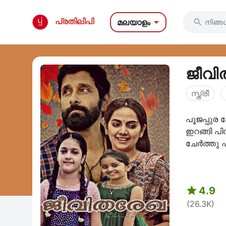

പ്രതിലിപി
മലയാളം

ജീവി
സ്ത്രീ
പൂജപ്പുര 
ഇറങ്ങി പി
ചേർത്തു പ

4.9
(26.3K)