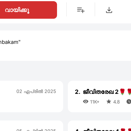
വായിക്കൂ
mbakam"
02 ഏപ്രില്‍ 2025
2.
ജീവിതരേഖ 2🌹


11K+
4.8