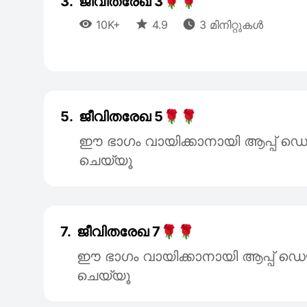
3.
ജീവിതരേഖ 3🌹🌹



10K+
4.9
3 മിനിറ്റുകൾ
5.
ജീവിതരേഖ 5🌹🌹
ഈ ഭാഗം വായിക്കാനായി ആപ്പ
ചെയ്യൂ
7.
ജീവിതരേഖ 7🌹🌹
ഈ ഭാഗം വായിക്കാനായി ആപ്പ്
ചെയ്യൂ