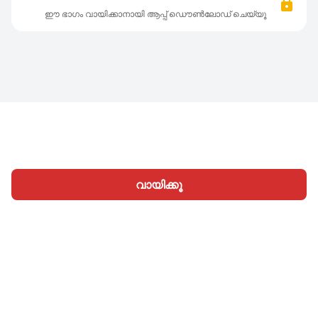
ഈ ഭാഗം വായിക്കാനായി ആപ്പ് ഡൌൺലോഡ് ചെയ്യൂ
വായിക്കൂ
ഹോം
വിഭാഗങ്ങള്‍
എഴുതൂ
ലേഖനങ്ങൾ
സൈനിന്‍
|
|
© 2026 Nasadiya Tech. Pvt. Ltd.
ഞങ്ങളെക്കുറിച്ച്
|
|
|
തൊഴിലവസരങ്ങള്‍
പ്രൈവസി പോളിസി
നിബന്ധനകള്‍
|
|
Vulnerability Disclosure Policy
Hall of Fame
Trust Center