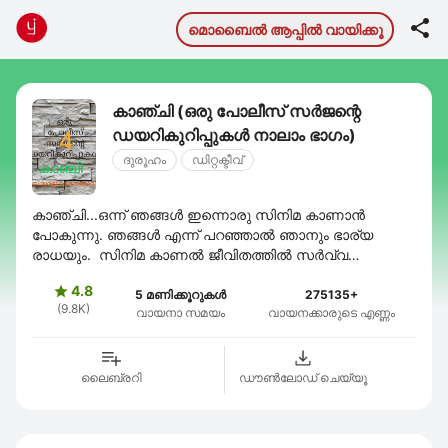

മൊബൈല്‍ ആപ്പില്‍ വായിക്കൂ
കാഞ്ചി (ഒരു പോലീസ് സർജന്റെ
ഡയറികുറിപ്പുകൾ നാലാം ഭാഗം)
ദുരൂഹം
ഡിറ്റക്ടീവ്
കാഞ്ചി...ഒന്ന് ഞങ്ങൾ ഇന്നൊരു സിനിമ കാണാൻ
പോകുന്നു. ഞങ്ങൾ എന്ന് പറഞ്ഞാൽ ഞാനും ഭാര്യ
രാധയും. സിനിമ കാണൽ ജീവിതത്തിൽ സർവ്വ
സാധാരണമായിട്ടല്ലെങ്കിലും ഇടയ്ക്കിടെ സംഭവിക്കുന്ന
4.8

ഒന്നാണ് അത് പക്ഷേ ...
5 മണിക്കൂറുകൾ
275135+
(9.8K)
വായനാ സമയം
വായനക്കാരുടെ എണ്ണം
ലൈബ്രറി
ഡൗണ്‍ലോഡ് ചെയ്യൂ