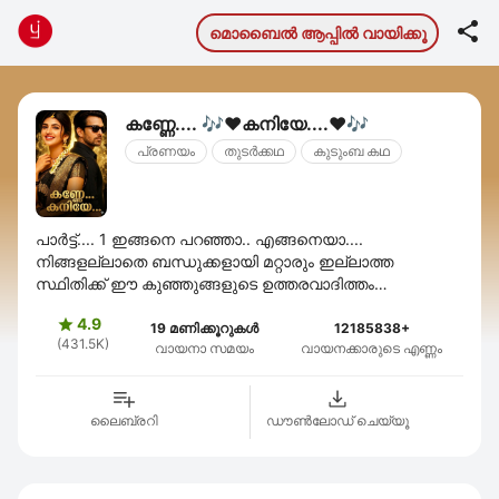

മൊബൈല്‍ ആപ്പില്‍ വായിക്കൂ
കണ്ണേ.... 🎶♥️കനിയേ....♥️🎶
പ്രണയം
തുടര്‍ക്കഥ
കുടുംബ കഥ
പാർട്ട്....‌ 1 ഇങ്ങനെ പറഞ്ഞാ.. എങ്ങനെയാ....
നിങ്ങളല്ലാതെ ബന്ധുക്കളായി മറ്റാരും ഇല്ലാത്ത
സ്ഥിതിക്ക് ഈ കുഞ്ഞുങ്ങളുടെ ഉത്തരവാദിത്തം
നിങ്ങളേറ്റെടുത്തേ.. പറ്റു..... പോലീസ് യൂണിഫോമിൽ
4.9

നിൽക്കുന്ന ഒരു ...
19 മണിക്കൂറുകൾ
12185838+
(431.5K)
വായനാ സമയം
വായനക്കാരുടെ എണ്ണം
ലൈബ്രറി
ഡൗണ്‍ലോഡ് ചെയ്യൂ