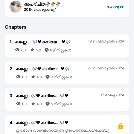
അപരിചിത🥀🥀🥀
ഫോളോ
201K ഫോളോവേഴ്സ്
Chapters
19 ഫെബ്രുവരി 2024
1.
കണ്ണേ.... 🎶♥️കനിയേ....♥️🎶



1L+
4.9
6 മിനിറ്റുകൾ
27 ഫെബ്രുവരി 2024
2.
കണ്ണേ... 🎶♥️ കനിയേ.. ♥️🎶



1L+
4.9
9 മിനിറ്റുകൾ
07 മാര്‍ച്ച് 2024
3.
കണ്ണേ.. 🎶♥️ കനിയേ.. 🎶♥️



1L+
4.9
5 മിനിറ്റുകൾ
4.
കണ്ണേ.. 🎶♥️ കനിയേ.. 🎶♥️
ഈ ഭാഗം വായിക്കാനായി ആപ്പ് ഡൌൺലോഡ് ചെയ്യൂ