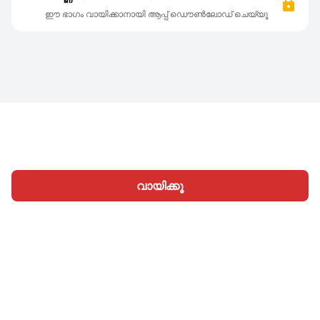
ഈ ഭാഗം വായിക്കാനായി ആപ്പ് ഡൌൺലോഡ് ചെയ്യൂ
വായിക്കൂ
ഹോം
വിഭാഗങ്ങള്‍
എഴുതൂ
ലേഖനങ്ങൾ
സൈനിന്‍
|
|
© 2026 Nasadiya Tech. Pvt. Ltd.
ഞങ്ങളെക്കുറിച്ച്
|
|
|
തൊഴിലവസരങ്ങള്‍
പ്രൈവസി പോളിസി
നിബന്ധനകള്‍
|
|
Vulnerability Disclosure Policy
Hall of Fame
Trust Center