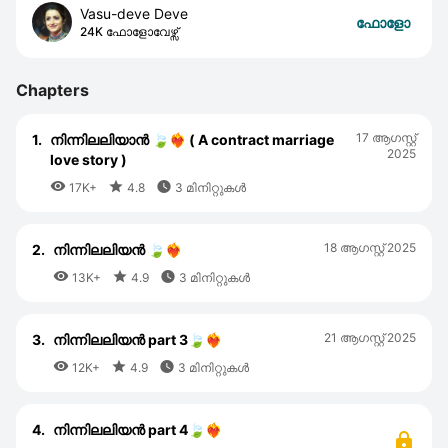
Vasu-deve Deve
ഫോളോ
24K ഫോളോവേഴ്സ്
Chapters
17 ആഗസ്റ്റ്‌
1.
നിന്നിലലിയാൻ 🍃❤️‍🔥 ( A contract marriage
2025
love story )



17K+
4.8
3 മിനിറ്റുകൾ
18 ആഗസ്റ്റ്‌ 2025
2.
നിന്നിലലിയൻ 🍃❤️‍🔥



13K+
4.9
3 മിനിറ്റുകൾ
21 ആഗസ്റ്റ്‌ 2025
3.
നിന്നിലലിയൻ part 3🍃❤️‍🔥



12K+
4.9
3 മിനിറ്റുകൾ
4.
നിന്നിലലിയൻ part 4🍃❤️‍🔥