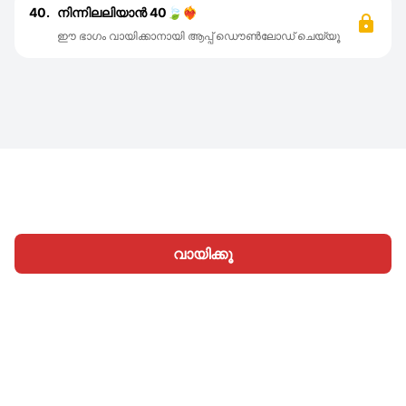
40.
നിന്നിലലിയാൻ 40🍃❤️‍🔥
ഈ ഭാഗം വായിക്കാനായി ആപ്പ് ഡൌൺലോഡ് ചെയ്യൂ
വായിക്കൂ
ഹോം
വിഭാഗങ്ങള്‍
എഴുതൂ
ലേഖനങ്ങൾ
സൈനിന്‍
|
|
© 2026 Nasadiya Tech. Pvt. Ltd.
ഞങ്ങളെക്കുറിച്ച്
|
|
|
തൊഴിലവസരങ്ങള്‍
പ്രൈവസി പോളിസി
നിബന്ധനകള്‍
|
|
Vulnerability Disclosure Policy
Hall of Fame
Trust Center