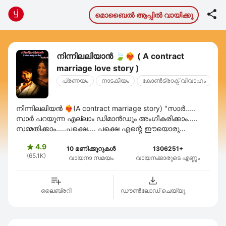

മൊബൈല്‍ ആപ്പില്‍ വായിക്കൂ
നിന്നിലലിയാൻ 🍃❤️‍🔥 ( A contract
marriage love story )
പ്രണയം
നാടകീയം
കോൺട്രാക്ട് വിവാഹം
നിന്നിലലിയൻ ❤️‍🔥(A contract marriage story) "സാർ.....
സാർ പറയുന്ന എല്ലാം ഡിമാൻഡും അംഗീകരിക്കാം.....
സമ്മതിക്കാം.....പക്ഷെ.... പക്ഷെ എന്റെ ഈയൊരു
അപേക്ഷ സ്വീകരിക്കണം...... " കെഞ്ചി പറഞ്ഞുകൊണ്ട് ...
4.9

10 മണിക്കൂറുകൾ
1306251+
(65.1K)
വായനാ സമയം
വായനക്കാരുടെ എണ്ണം
ലൈബ്രറി
ഡൗണ്‍ലോഡ് ചെയ്യൂ