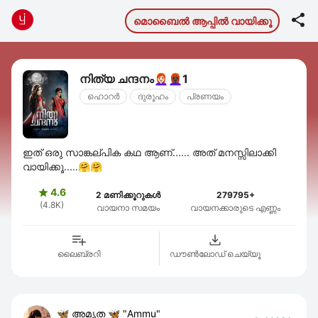

മൊബൈല്‍ ആപ്പില്‍ വായിക്കൂ
നിത്യ ചന്ദനം👩🏻‍🦰👩🏿‍🦰1
ഹൊറര്‍
ദുരൂഹം
പ്രണയം
ഇത് ഒരു സാങ്കല്പിക കഥ ആണ്...... അത് മനസ്സിലാക്കി
വായിക്കൂ.....🤗🤗
4.6

2 മണിക്കൂറുകൾ
279795+
(4.8K)
വായനാ സമയം
വായനക്കാരുടെ എണ്ണം
ലൈബ്രറി
ഡൗണ്‍ലോഡ് ചെയ്യൂ
🦋 അമൃത 🦋 "Ammu"