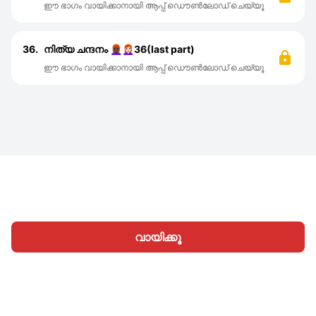
ഈ ഭാഗം വായിക്കാനായി ആപ്പ് ഡൌൺലോഡ് ചെയ്യൂ
36.
നിത്യ ചന്ദനം 👩🏿‍🦰👩🏻‍🦰36(last part)
ഈ ഭാഗം വായിക്കാനായി ആപ്പ് ഡൌൺലോഡ് ചെയ്യൂ
വായിക്കൂ
ഹോം
വിഭാഗങ്ങള്‍
എഴുതൂ
ലേഖനങ്ങൾ
സൈനിന്‍
|
|
© 2026 Nasadiya Tech. Pvt. Ltd.
ഞങ്ങളെക്കുറിച്ച്
|
|
|
തൊഴിലവസരങ്ങള്‍
പ്രൈവസി പോളിസി
നിബന്ധനകള്‍