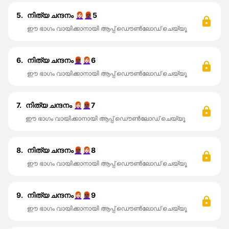
5.
നിത്യ ചന്ദനം 👩🏻‍🦰👩🏿‍🦰5
ഈ ഭാഗം വായിക്കാനായി ആപ്പ് ഡൌൺലോഡ് ചെയ്യൂ
6.
നിത്യ ചന്ദനം👩🏿‍🦰👩🏻‍🦰6
ഈ ഭാഗം വായിക്കാനായി ആപ്പ് ഡൌൺലോഡ് ചെയ്യൂ
7.
നിത്യ ചന്ദനം 👩🏻‍🦰👩🏿‍🦰7
ഈ ഭാഗം വായിക്കാനായി ആപ്പ് ഡൌൺലോഡ് ചെയ്യൂ
8.
നിത്യ ചന്ദനം👩🏿‍🦰👩🏻‍🦰8
ഈ ഭാഗം വായിക്കാനായി ആപ്പ് ഡൌൺലോഡ് ചെയ്യൂ
9.
നിത്യ ചന്ദനം👩🏻‍🦰👩🏿‍🦰9
ഈ ഭാഗം വായിക്കാനായി ആപ്പ് ഡൌൺലോഡ് ചെയ്യൂ