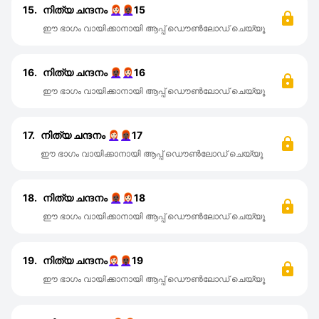
15.
നിത്യ ചന്ദനം 👩🏻‍🦰👩🏿‍🦰15
ഈ ഭാഗം വായിക്കാനായി ആപ്പ് ഡൌൺലോഡ് ചെയ്യൂ
16.
നിത്യ ചന്ദനം 👩🏿‍🦰👩🏻‍🦰16
ഈ ഭാഗം വായിക്കാനായി ആപ്പ് ഡൌൺലോഡ് ചെയ്യൂ
17.
നിത്യ ചന്ദനം 👩🏻‍🦰👩🏿‍🦰17
ഈ ഭാഗം വായിക്കാനായി ആപ്പ് ഡൌൺലോഡ് ചെയ്യൂ
18.
നിത്യ ചന്ദനം 👩🏿‍🦰👩🏻‍🦰18
ഈ ഭാഗം വായിക്കാനായി ആപ്പ് ഡൌൺലോഡ് ചെയ്യൂ
19.
നിത്യ ചന്ദനം👩🏻‍🦰👩🏿‍🦰19
ഈ ഭാഗം വായിക്കാനായി ആപ്പ് ഡൌൺലോഡ് ചെയ്യൂ