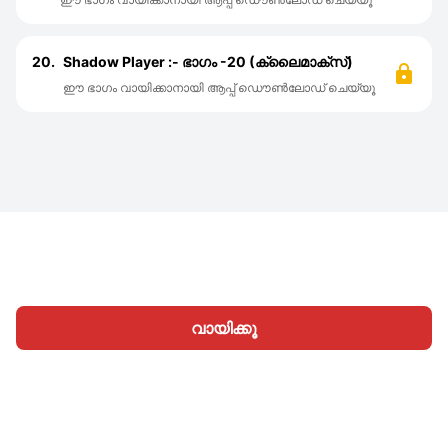
20.
Shadow Player :- ഭാഗം -20 (ക്ലൈമാക്സ്‌)
ഈ ഭാഗം വായിക്കാനായി ആപ്പ് ഡൌൺലോഡ് ചെയ്യൂ
വായിക്കൂ
ഹോം
വിഭാഗങ്ങള്‍
എഴുതൂ
ലേഖനങ്ങൾ
സൈനിന്‍
|
|
© 2026 Nasadiya Tech. Pvt. Ltd.
ഞങ്ങളെക്കുറിച്ച്
|
|
|
തൊഴിലവസരങ്ങള്‍
പ്രൈവസി പോളിസി
നിബന്ധനകള്‍
|
|
Vulnerability Disclosure Policy
Hall of Fame
Trust Center