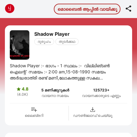

മൊബൈല്‍ ആപ്പില്‍ വായിക്കൂ
Shadow Player
ദുരൂഹം
തുടര്‍ക്കഥ
Shadow Player :- ഭാഗം - 1 സ്ഥലം :- വില്ലിങ്ടൺ
ഐലന്റ് സമയം :- 2:00 am,15-08-1990 സമയം
അർദ്ധരാത്രി രണ്ട് മണി,ലോകത്തുള്ള സകല
മനുഷ്യജീവികളും പക്ഷി മൃഗാദികളും ഉറങ്ങുന്ന
4.8

സമയം.രാത്രി സഞ്ചാരികളായ ...
5 മണിക്കൂറുകൾ
125723+
(4.0K)
വായനാ സമയം
വായനക്കാരുടെ എണ്ണം
ലൈബ്രറി
ഡൗണ്‍ലോഡ് ചെയ്യൂ