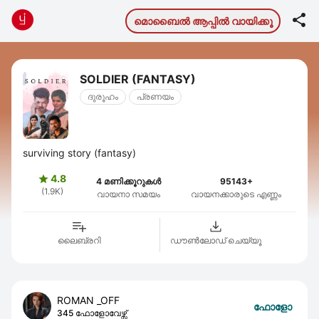

മൊബൈല്‍ ആപ്പില്‍ വായിക്കൂ
SOLDIER (FANTASY)
ദുരൂഹം
പ്രണയം
surviving story (fantasy)
4.8

4 മണിക്കൂറുകൾ
95143+
(1.9K)
വായനാ സമയം
വായനക്കാരുടെ എണ്ണം
ലൈബ്രറി
ഡൗണ്‍ലോഡ് ചെയ്യൂ
ROMAN _OFF
ഫോളോ
345 ഫോളോവേഴ്സ്