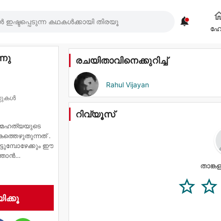

ഹ
്നു
രചയിതാവിനെക്കുറിച്ച്
Rahul Vijayan
റ്റുകൾ
റിവ്യൂസ്
 ആത്മഹത്യയുടെ
കത്തെഴുതുന്നത് .
ട്ടുമ്പോഴേക്കും ഈ
ഞാന്‍
 സ്നേഹത്തിന്‍റെ
താങ്കള
ിക്കൂ