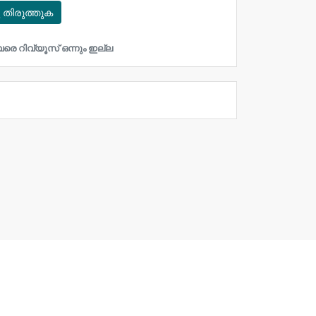
ൂ തിരുത്തുക
രെ റിവ്യൂസ് ഒന്നും ഇല്ല