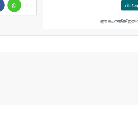
റിവ്യ
ഈ രചനയ്ക്ക് ഇത് വ