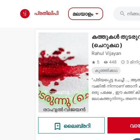

പ്രതിലിപി
മലയാളം

കത്തുകള്‍ തുടരുന
(ചെറുകഥ )
Rahul Vijayan
5
448
3 മിനി



കുഞ്ഞിക്കഥ
"പ്രിയപ്പെട്ട ചേച്ചീ ..,
വക്കില്‍ നിന്നാണ് ഞാനീ 
ഒരു പക്ഷേ , ഈ കത്ത് കി
ലോകത്തുനിന്നും തന്നെ 
മാഞ്ഞുപോയിട്ടുണ്ടാകും .
...

വായ
ലൈബ്രറി
