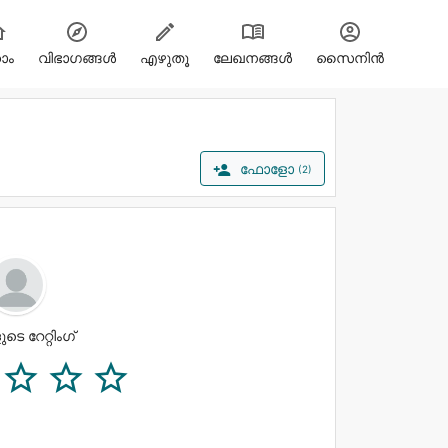
ോം
വിഭാഗങ്ങള്‍
എഴുതൂ
ലേഖനങ്ങൾ
സൈനിന്‍
ഫോളോ

(2)
ുടെ റേറ്റിംഗ്