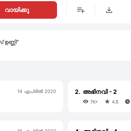
വായിക്കൂ
സ് ഉണ്ണി"
14 ഏപ്രില്‍ 2020
2.
അഭിനവി - 2



7K+
4.8