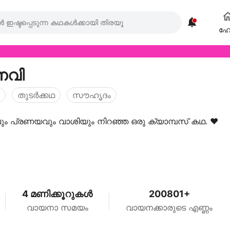

ഹ
നവി
തുടര്‍ക്കഥ
സൗഹൃദം
 പ്രണയവും വാശിയും നിറഞ്ഞ ഒരു ക്യാമ്പസ് കഥ. ❤️
4 മണിക്കൂറുകൾ
200801+
വായനാ സമയം
വായനക്കാരുടെ എണ്ണം