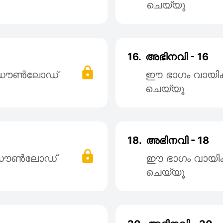
ചെയ്യൂ
16.
അഭിനവി - 16
് ഡൌൺലോഡ്
ഈ ഭാഗം വായി
ചെയ്യൂ
18.
അഭിനവി - 18
് ഡൌൺലോഡ്
ഈ ഭാഗം വായി
ചെയ്യൂ