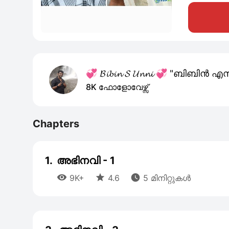
💞 𝓑𝓲𝓫𝓲𝓷 𝓢 𝓤𝓷𝓷𝓲 💞 "ബിബിൻ എ
8K ഫോളോവേഴ്സ്
Chapters
1.
അഭിനവി - 1



9K+
4.6
5 മിനിറ്റുകൾ