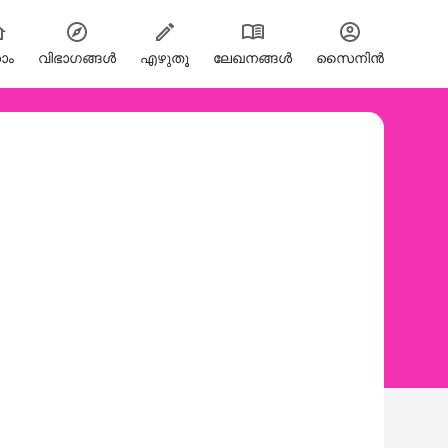
ോം
വിഭാഗങ്ങള്‍
എഴുതൂ
ലേഖനങ്ങൾ
സൈനിന്‍