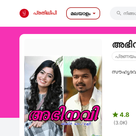

പ്രതിലിപി
മലയാളം

അഭി
പ്രണയം
സൗഹൃദവും

4.8
(3.0K)