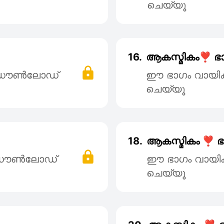
ചെയ്യൂ
16.
ആകസ്മികം❣️ ഭാ
് ഡൌൺലോഡ്
ഈ ഭാഗം വായി
ചെയ്യൂ
18.
ആകസ്മികം ❣️ ഭ
് ഡൌൺലോഡ്
ഈ ഭാഗം വായി
ചെയ്യൂ