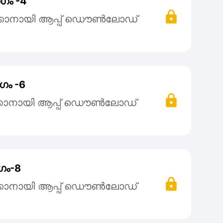
ഗം -4
്കാനായി ആപ്പ് ഡൌൺലോഡ്
ഗം -6
്കാനായി ആപ്പ് ഡൌൺലോഡ്
ഗം-8
്കാനായി ആപ്പ് ഡൌൺലോഡ്