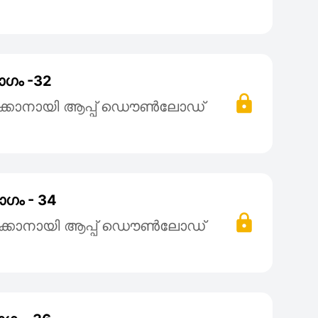
ാഗം -32
ക്കാനായി ആപ്പ് ഡൌൺലോഡ്
ഗം - 34
ക്കാനായി ആപ്പ് ഡൌൺലോഡ്