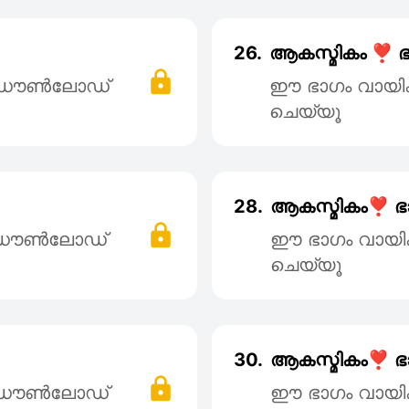
26.
ആകസ്മികം ❣️ ഭ
് ഡൌൺലോഡ്
ഈ ഭാഗം വായി
ചെയ്യൂ
28.
ആകസ്മികം❣️ ഭ
് ഡൌൺലോഡ്
ഈ ഭാഗം വായി
ചെയ്യൂ
30.
ആകസ്മികം❣️ ഭ
് ഡൌൺലോഡ്
ഈ ഭാഗം വായി