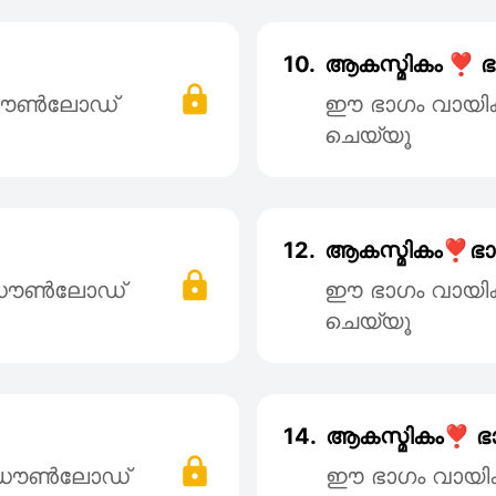
10.
ആകസ്മികം ❣️ ഭ
 ഡൌൺലോഡ്
ഈ ഭാഗം വായി
ചെയ്യൂ
12.
ആകസ്മികം❣️ഭാഗ
് ഡൌൺലോഡ്
ഈ ഭാഗം വായി
ചെയ്യൂ
14.
ആകസ്മികം❣️ ഭാ
് ഡൌൺലോഡ്
ഈ ഭാഗം വായി