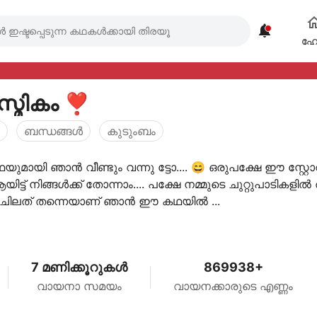

ഹ
മികം ❣️
ബന്ധങ്ങള്‍
കുടുംബം
ുമായി ഞാൻ വീണ്ടും വന്നു ട്ടോ.... 😄 ഒരുപക്ഷേ ഈ സ്റ്റോ
ട്ട് നിങ്ങൾക്ക് തോന്നാം.... പക്ഷേ നമ്മുടെ ചുറ്റുപാടികളിൽ
ന ചിലത് തന്നെയാണ് ഞാൻ ഈ കഥയിൽ ...
7 മണിക്കൂറുകൾ
869938+
വായനാ സമയം
വായനക്കാരുടെ എണ്ണം