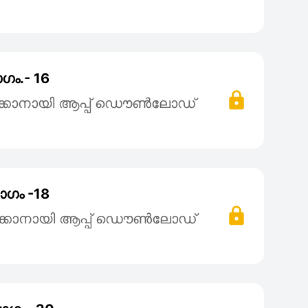
ഗം.- 16
ക്കാനായി ആപ്പ് ഡൌൺലോഡ്
ാഗം -18
ക്കാനായി ആപ്പ് ഡൌൺലോഡ്