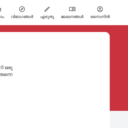
ോം
വിഭാഗങ്ങള്‍
എഴുതൂ
ലേഖനങ്ങൾ
സൈനിന്‍
റി ഒരു
 തന്നെ