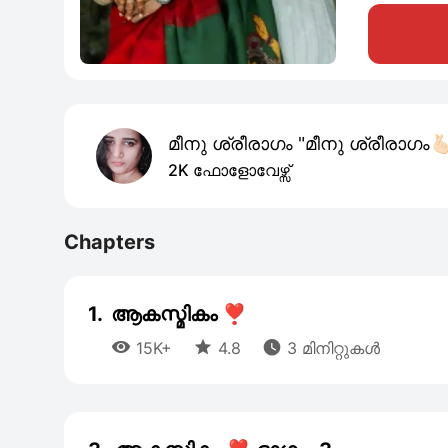
മീനു ശ്രീരാഗം "മീനു ശ്രീരാഗം🫰
2K ഫോളോവേഴ്സ്
Chapters
1.
ആകസ്മികം ❣️



15K+
4.8
3 മിനിറ്റുകൾ