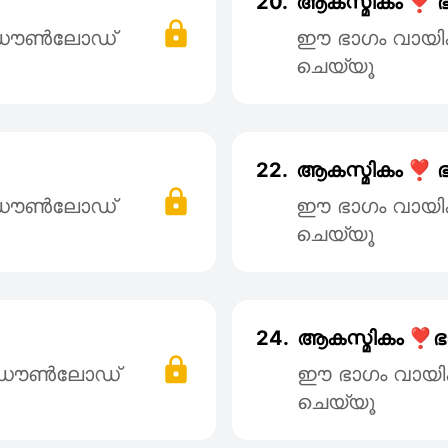
20.
ആകസ്മികം ❣️ ഭ
് ഡൌൺലോഡ്
ഈ ഭാഗം വായി
ചെയ്യൂ
22.
ആകസ്മികം ❣️ ഭ
് ഡൌൺലോഡ്
ഈ ഭാഗം വായി
ചെയ്യൂ
24.
ആകസ്മികം ❣️ഭ
് ഡൌൺലോഡ്
ഈ ഭാഗം വായി
ചെയ്യൂ