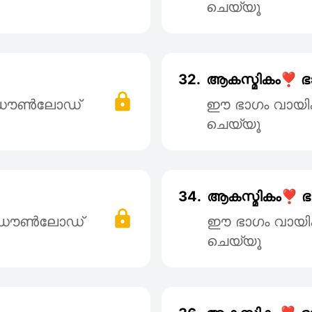
ചെയ്യൂ
32.
ആകസ്മികം❣️ ഭ
് ഡൌൺലോഡ്
ഈ ഭാഗം വായി
ചെയ്യൂ
34.
ആകസ്മികം❣️ ഭാ
് ഡൌൺലോഡ്
ഈ ഭാഗം വായി
ചെയ്യൂ