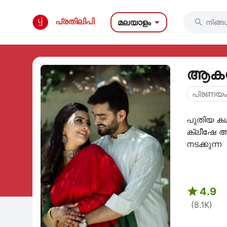

പ്രതിലിപി
മലയാളം

ആകസ്
പ്രണയം
പുതിയ കഥയ
ക്ലീഷേ ആയി
നടക്കുന്

4.9
(8.1K)