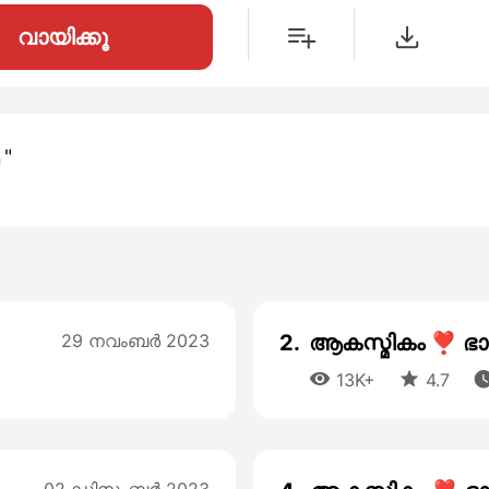
വായിക്കൂ
"
29 നവംബര്‍ 2023
2.
ആകസ്മികം ❣️ ഭാ


13K+
4.7