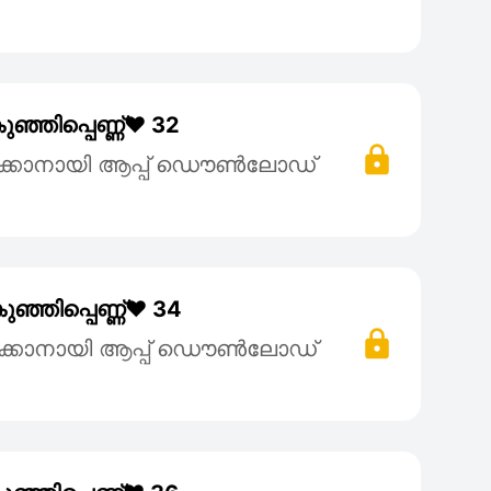
്ഞിപ്പെണ്ണ്❤️ 32
ക്കാനായി ആപ്പ് ഡൌൺലോഡ്
്ഞിപ്പെണ്ണ്❤️ 34
ക്കാനായി ആപ്പ് ഡൌൺലോഡ്