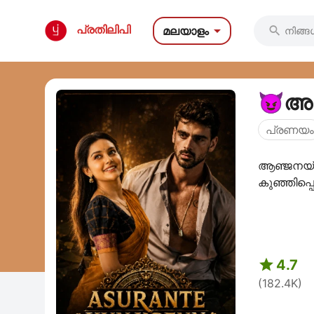

പ്രതിലിപി
മലയാളം

😈അസുര
പ്രണയം
ആഞ്ജനയ് എ
കുഞ്ഞിപ്പെണ

4.7
(182.4K)