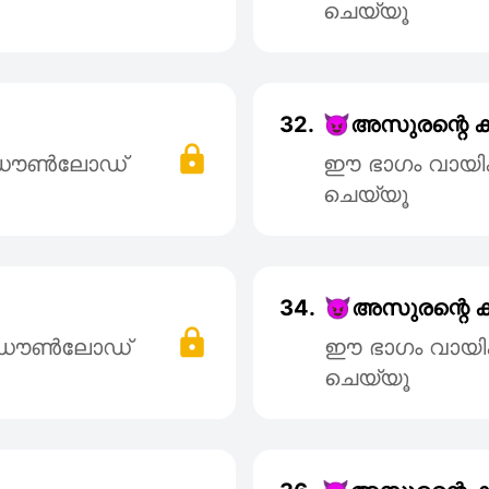
ചെയ്യൂ
32.
😈അസുരന്റെ കുഞ
് ഡൌൺലോഡ്
ഈ ഭാഗം വായി
ചെയ്യൂ
34.
😈അസുരന്റെ കുഞ
് ഡൌൺലോഡ്
ഈ ഭാഗം വായി
ചെയ്യൂ