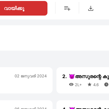
വായിക്കൂ
02 ജനുവരി 2024
2.
😈അസുരന്റെ കുഞ്



2L+
4.6