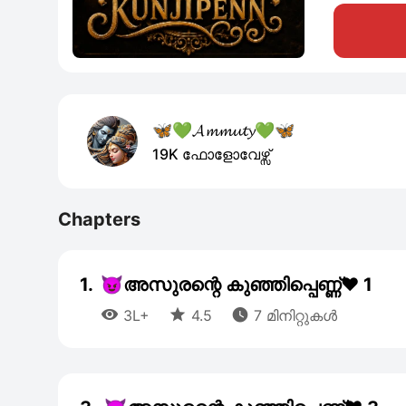
🦋💚𝓐𝓶𝓶𝓾𝓽𝔂💚🦋
19K ഫോളോവേഴ്സ്
Chapters
1.
😈അസുരന്റെ കുഞ്ഞിപ്പെണ്ണ്❤️ 1



3L+
4.5
7 മിനിറ്റുകൾ