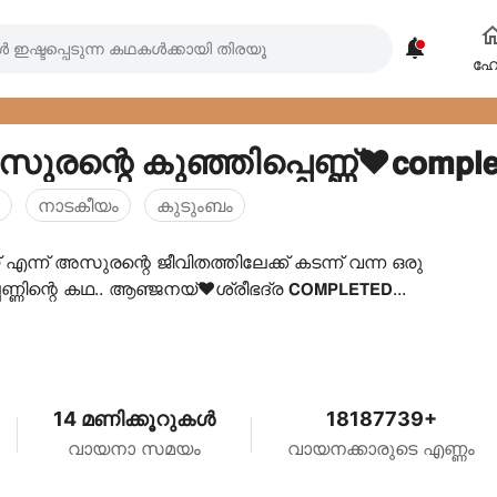

ഹ
ന്റെ കുഞ്ഞിപ്പെണ്ണ്❤️𝗰𝗼𝗺𝗽𝗹𝗲𝘁
നാടകീയം
കുടുംബം
ന്ന് അസുരന്റെ ജീവിതത്തിലേക്ക് കടന്ന് വന്ന ഒരു
്ണിന്റെ കഥ.. ആഞ്ജനയ്❤️ശ്രീഭദ്ര 𝗖𝗢𝗠𝗣𝗟𝗘𝗧𝗘𝗗...
14 മണിക്കൂറുകൾ
18187739+
വായനാ സമയം
വായനക്കാരുടെ എണ്ണം