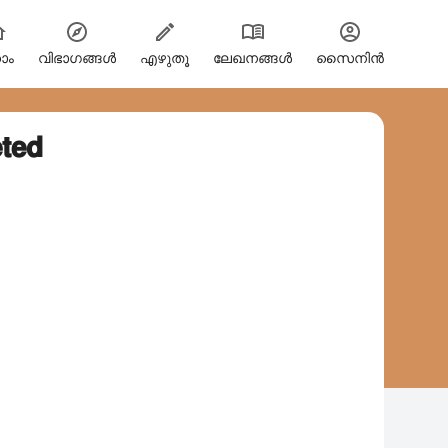
ോം
വിഭാഗങ്ങള്‍
എഴുതൂ
ലേഖനങ്ങൾ
സൈനിന്‍
𝗲𝗱