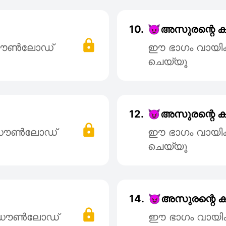
10.
😈അസുരന്റെ കുഞ
 ഡൌൺലോഡ്
ഈ ഭാഗം വായി
ചെയ്യൂ
12.
😈അസുരന്റെ കുഞ
് ഡൌൺലോഡ്
ഈ ഭാഗം വായി
ചെയ്യൂ
14.
😈അസുരന്റെ കുഞ
് ഡൌൺലോഡ്
ഈ ഭാഗം വായി