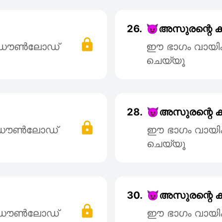
26.
😈അസുരന്റെ കുഞ
് ഡൌൺലോഡ്
ഈ ഭാഗം വായി
ചെയ്യൂ
28.
😈അസുരന്റെ കുഞ
് ഡൌൺലോഡ്
ഈ ഭാഗം വായി
ചെയ്യൂ
30.
😈അസുരന്റെ കുഞ
് ഡൌൺലോഡ്
ഈ ഭാഗം വായി