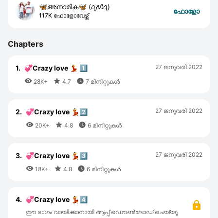
🦋അനാമിക🦋 (ꪖ𝓳᭙ꪖ)
ഫോളോ
117K ഫോളോവേഴ്സ്
Chapters
27 ജനുവരി 2022
1.
💞Crazy love 💃 1️⃣



28K+
4.7
7 മിനിറ്റുകൾ
27 ജനുവരി 2022
2.
💞Crazy love 💃2️⃣



20K+
4.8
6 മിനിറ്റുകൾ
27 ജനുവരി 2022
3.
💞Crazy love 💃3️⃣



18K+
4.8
6 മിനിറ്റുകൾ
4.
💞Crazy love 💃4️⃣
ഈ ഭാഗം വായിക്കാനായി ആപ്പ് ഡൌൺലോഡ് ചെയ്യൂ