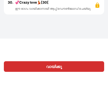
30.
💞Crazy love💃[30[
ഈ ഭാഗം വായിക്കാനായി ആപ്പ് ഡൌൺലോഡ് ചെയ്യൂ
വായിക്കൂ
ഹോം
വിഭാഗങ്ങള്‍
എഴുതൂ
ലേഖനങ്ങൾ
സൈനിന്‍
|
|
© 2026 Nasadiya Tech. Pvt. Ltd.
ഞങ്ങളെക്കുറിച്ച്
|
|
|
തൊഴിലവസരങ്ങള്‍
പ്രൈവസി പോളിസി
നിബന്ധനകള്‍
|
|
Vulnerability Disclosure Policy
Hall of Fame
Trust Center