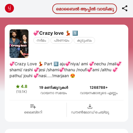

മൊബൈല്‍ ആപ്പില്‍ വായിക്കൂ
💞Crazy love 💃 1️⃣
നര്‍മം
പ്രണയം
കുടുംബം
💞Crazy Love 💃 Part 1️⃣ aju💞niya/ ami 💞nechu /mali💞
shami/ rashi 💞jesi /shami💞thanu /noufi💞ami /althu 💞
pathu/ jouhi 💞nasi.....!marjaan 😍
4.8

19 മണിക്കൂറുകൾ
1268788+
(19.1K)
വായനാ സമയം
വായനക്കാരുടെ എണ്ണം
ലൈബ്രറി
ഡൗണ്‍ലോഡ് ചെയ്യൂ