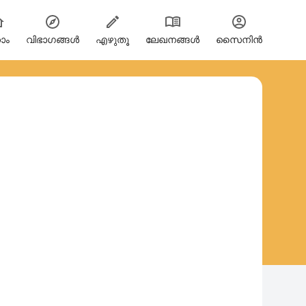
ോം
വിഭാഗങ്ങള്‍
എഴുതൂ
ലേഖനങ്ങൾ
സൈനിന്‍