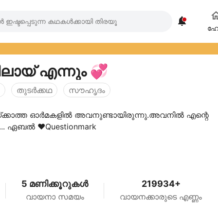

ഹ
ലായ് എന്നും 💞
തുടര്‍ക്കഥ
സൗഹൃദം
്ക്കാത്ത ഓർമകളിൽ അവനുണ്ടായിരുന്നു.അവനിൽ എന്റെ
ഹൃദയവും... ഏബൽ ❤️Questionmark
5 മണിക്കൂറുകൾ
219934+
വായനാ സമയം
വായനക്കാരുടെ എണ്ണം