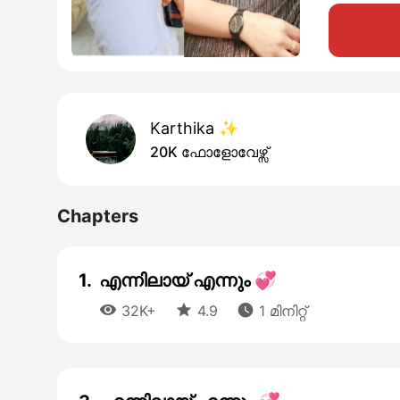
Karthika ✨
20K ഫോളോവേഴ്സ്
Chapters
1.
എന്നിലായ് എന്നും 💞



32K+
4.9
1 മിനിറ്റ്