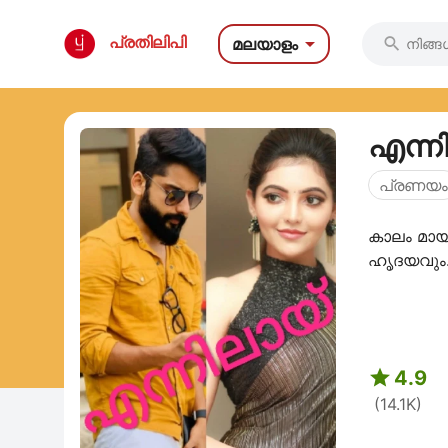

പ്രതിലിപി
മലയാളം

എന്നി
പ്രണയം
കാലം മായ

4.9
(14.1K)