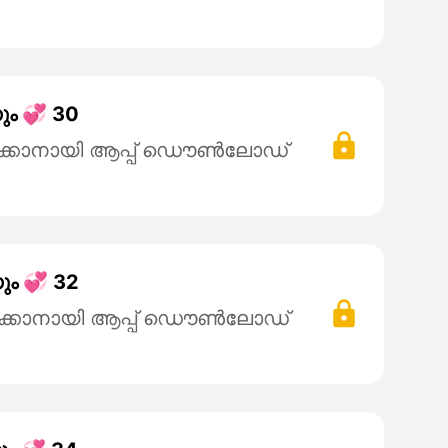
ും 💞 30
ക്കാനായി ആപ്പ് ഡൌൺലോഡ്
ും 💞 32
ക്കാനായി ആപ്പ് ഡൌൺലോഡ്