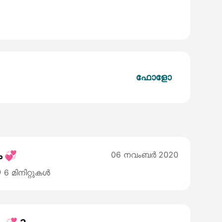
ഫോളോ
ം 💞
06 നവംബര്‍ 2020

6 മിനിറ്റുകൾ