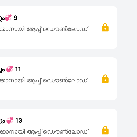
ും💞 9
ക്കാനായി ആപ്പ് ഡൌൺലോഡ്
ം 💞 11
ക്കാനായി ആപ്പ് ഡൌൺലോഡ്
ും 💞 13
ക്കാനായി ആപ്പ് ഡൌൺലോഡ്