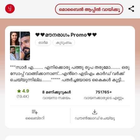

മൊബൈല്‍ ആപ്പില്‍ വായിക്കൂ
❤️❤️മൗനരാഗം Promo❤️❤️
ഓര്‍മ
കുടുംബം
""''സാർ എ........ എനിക്കൊരു പത്തു രൂപ തരുമോ........ ഒരു
സോപ്പ് വാങ്ങിക്കാനാണ്...എൻ്റെ എടിഎം കാർഡ് വർക്ക്
ചെയ്യുന്നില്ല........""""" പതർച്ചയോടെ കൈകൾ കൂട്ടി
തിരുമ്മിക്കൊണ്ട് അവൾ ചോദിക്കുന്നത് ...
4.9

8 മണിക്കൂറുകൾ
751765+
(19.4K)
വായനാ സമയം
വായനക്കാരുടെ എണ്ണം
ലൈബ്രറി
ഡൗണ്‍ലോഡ് ചെയ്യൂ