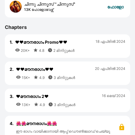
ചിന്നു ചിന്നൂസ് "ചിന്നുസ്"
ഫോളോ
13K ഫോളോവേഴ്സ്
Chapters
18 ഏപ്രില്‍ 2024
1.
❤️❤️മൗനരാഗം Promo❤️❤️



20K+
4.8
2 മിനിറ്റുകൾ
20 ഏപ്രില്‍ 2024
2.
❤️❤️മൗനരാഗം❤️❤️



15K+
4.9
3 മിനിറ്റുകൾ
16 മെയ്‌ 2024
3.
❤️മൗനരാഗം 2❤️



13K+
4.9
3 മിനിറ്റുകൾ
4.
🌺🌺മൗനരാഗം🌺🌺
ഈ ഭാഗം വായിക്കാനായി ആപ്പ് ഡൌൺലോഡ് ചെയ്യൂ