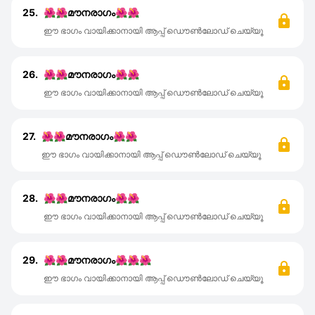
25.
🌺🌺മൗനരാഗം🌺🌺
ഈ ഭാഗം വായിക്കാനായി ആപ്പ് ഡൌൺലോഡ് ചെയ്യൂ
26.
🌺🌺മൗനരാഗം🌺🌺
ഈ ഭാഗം വായിക്കാനായി ആപ്പ് ഡൌൺലോഡ് ചെയ്യൂ
27.
🌺🌺മൗനരാഗം🌺🌺
ഈ ഭാഗം വായിക്കാനായി ആപ്പ് ഡൌൺലോഡ് ചെയ്യൂ
28.
🌺🌺മൗനരാഗം🌺🌺
ഈ ഭാഗം വായിക്കാനായി ആപ്പ് ഡൌൺലോഡ് ചെയ്യൂ
29.
🌺🌺മൗനരാഗം🌺🌺🌺
ഈ ഭാഗം വായിക്കാനായി ആപ്പ് ഡൌൺലോഡ് ചെയ്യൂ