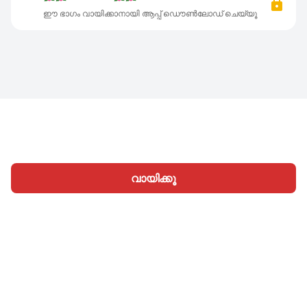
ഈ ഭാഗം വായിക്കാനായി ആപ്പ് ഡൌൺലോഡ് ചെയ്യൂ
വായിക്കൂ
ഹോം
വിഭാഗങ്ങള്‍
എഴുതൂ
ലേഖനങ്ങൾ
സൈനിന്‍
|
|
© 2026 Nasadiya Tech. Pvt. Ltd.
ഞങ്ങളെക്കുറിച്ച്
|
|
|
തൊഴിലവസരങ്ങള്‍
പ്രൈവസി പോളിസി
നിബന്ധനകള്‍
|
|
Vulnerability Disclosure Policy
Hall of Fame
Trust Center