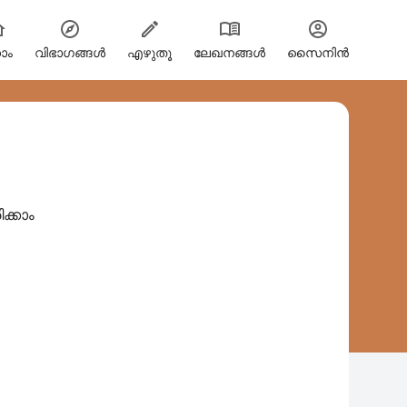
ോം
വിഭാഗങ്ങള്‍
എഴുതൂ
ലേഖനങ്ങൾ
സൈനിന്‍
ക്കാം