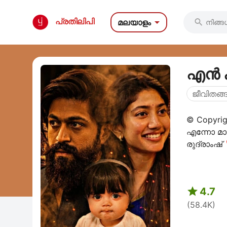

പ്രതിലിപി
മലയാളം

എൻ 
ജീവിതങ്ങ
© Copyrig
എന്നോ മാഞ
രുദ്രാംഷ്

4.7
(58.4K)