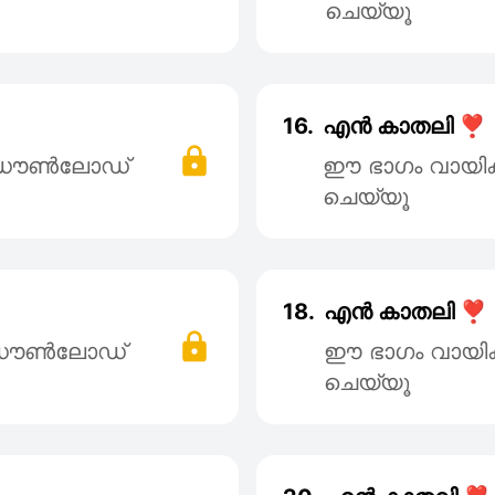
ചെയ്യൂ
16.
എൻ കാതലി ❣️
് ഡൌൺലോഡ്
ഈ ഭാഗം വായി
ചെയ്യൂ
18.
എൻ കാതലി ❣️
് ഡൌൺലോഡ്
ഈ ഭാഗം വായി
ചെയ്യൂ