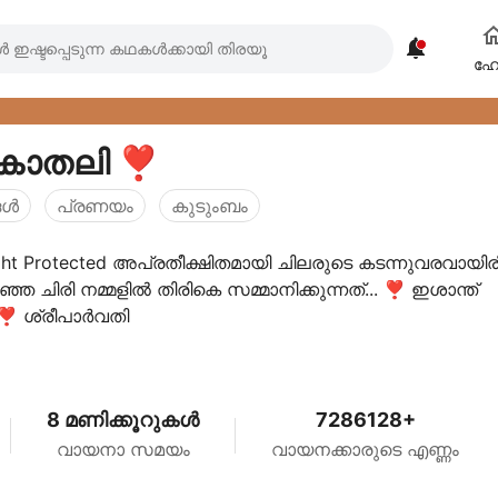

ഹ
കാതലി ❣️
ള്‍
പ്രണയം
കുടുംബം
ht Protected അപ്രതീക്ഷിതമായി ചിലരുടെ കടന്നുവരവായിരി
്ഞ ചിരി നമ്മളിൽ തിരികെ സമ്മാനിക്കുന്നത്... ❣️ ഇശാന്ത്
 ❣️ ശ്രീപാർവതി
8 മണിക്കൂറുകൾ
7286128+
വായനാ സമയം
വായനക്കാരുടെ എണ്ണം