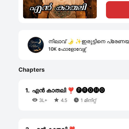
നിലാവ് 🌛 ✨️ഇരുട്ടിനെ പ്രേണയ
10K ഫോളോവേഴ്സ്
Chapters
1.
എൻ കാതലി ❣️ 🅟︎🅡︎🅞︎🅜︎🅞︎



3L+
4.5
1 മിനിറ്റ്