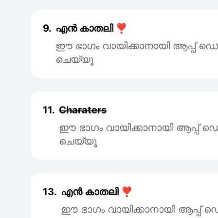
9.
എൻ കാതലി ❣️
ഈ ഭാഗം വായിക്കാനായി ആപ്പ്
ചെയ്യൂ
11.
C̶h̶a̶r̶a̶t̶e̶r̶s̶
ഈ ഭാഗം വായിക്കാനായി ആപ്പ
ചെയ്യൂ
13.
എൻ കാതലി ❣️
ഈ ഭാഗം വായിക്കാനായി ആപ്പ