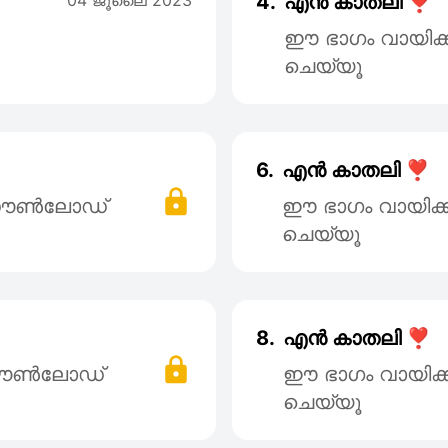
04 ജൂലൈ 2023
4.
എൻ കാതലി ❣️
ഈ ഭാഗം വായിക
ചെയ്യൂ
6.
എൻ കാതലി ❣️
് ഡൌൺലോഡ്
ഈ ഭാഗം വായിക
ചെയ്യൂ
8.
എൻ കാതലി ❣️
 ഡൌൺലോഡ്
ഈ ഭാഗം വായിക
ചെയ്യൂ