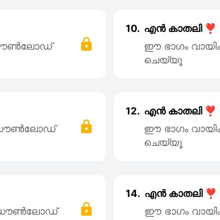
10.
എൻ കാതലി ❣️
 ഡൌൺലോഡ്
ഈ ഭാഗം വായി
ചെയ്യൂ
12.
എൻ കാതലി ❣️
് ഡൌൺലോഡ്
ഈ ഭാഗം വായി
ചെയ്യൂ
14.
എൻ കാതലി ❣️
് ഡൌൺലോഡ്
ഈ ഭാഗം വായി