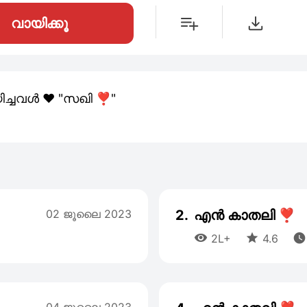
വായിക്കൂ
ിച്ചവൾ ♥️ "സഖി ❣️"
02 ജൂലൈ 2023
2.
എൻ കാതലി ❣️



2L+
4.6