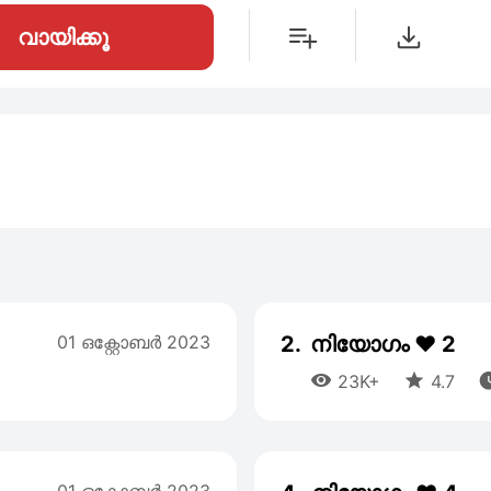
വായിക്കൂ
01 ഒക്റ്റോബര്‍ 2023
2.
നിയോഗം ❤️ 2


23K+
4.7