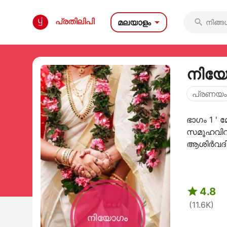

പ്രതിലിപി
മലയാളം

നിയോ
പ്രണയം
ഭാഗം 1 ' മ
സമൂഹവിവ
ആശിർവദിക്
അടുത്തതാ

4.8
(11.6K)