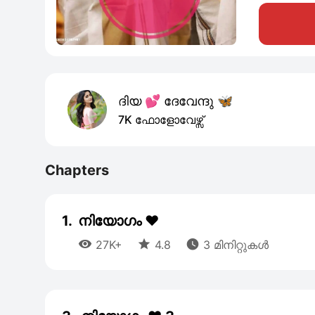
ദിയ 💕 ദേവേന്ദു 🦋
7K ഫോളോവേഴ്സ്
Chapters
1.
നിയോഗം ❤️



27K+
4.8
3 മിനിറ്റുകൾ