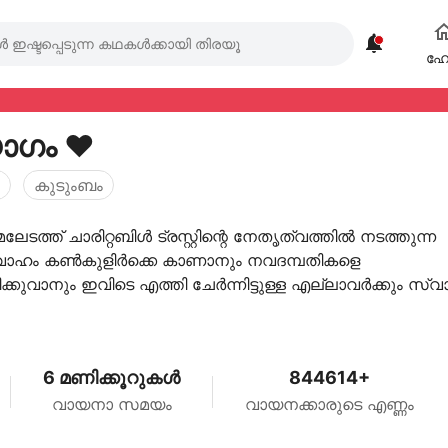

ഹ
ഗം ❤️
കുടുംബം
േലേടത്ത് ചാരിറ്റബിൾ ട്രസ്റ്റിന്റെ നേതൃത്വത്തിൽ നടത്തുന്ന
ാഹം കൺകുളിർക്കെ കാണാനും നവദമ്പതികളെ
കുവാനും ഇവിടെ എത്തി ചേർന്നിട്ടുള്ള എല്ലാവർക്കും സ്വ
യി അധ്യക്ഷ ...
6 മണിക്കൂറുകൾ
844614+
വായനാ സമയം
വായനക്കാരുടെ എണ്ണം