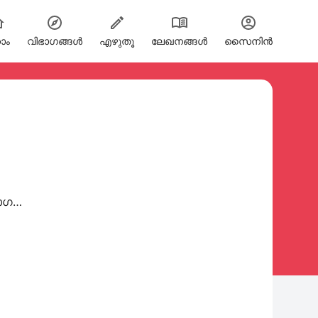
ോം
വിഭാഗങ്ങള്‍
എഴുതൂ
ലേഖനങ്ങൾ
സൈനിന്‍
ാഗതം.