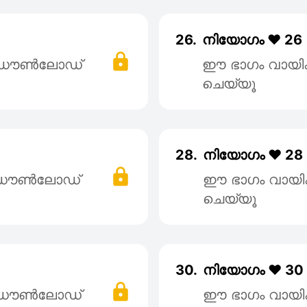
26.
നിയോഗം ❤️ 26
് ഡൌൺലോഡ്
ഈ ഭാഗം വായി
ചെയ്യൂ
28.
നിയോഗം ❤️ 28
് ഡൌൺലോഡ്
ഈ ഭാഗം വായി
ചെയ്യൂ
30.
നിയോഗം ❤️ 30
് ഡൌൺലോഡ്
ഈ ഭാഗം വായി