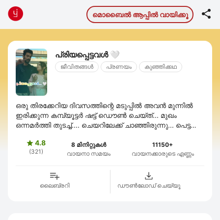

മൊബൈല്‍ ആപ്പില്‍ വായിക്കൂ
പ്രിയപ്പെട്ടവൾ 🤍
ജീവിതങ്ങള്‍
പ്രണയം
കുഞ്ഞിക്കഥ
ഒരു തിരക്കേറിയ ദിവസത്തിന്റെ മടുപ്പിൽ അവൻ മുന്നിൽ
ഇരിക്കുന്ന കമ്പ്യൂട്ടർ ഷട്ട് ഡൌൺ ചെയ്ത്... മുഖം
ഒന്നമർത്തി തുടച്ച്.... ചെയറിലേക്ക് ചാഞ്ഞിരുന്നു... പെട്ടന്ന്
എന്തോ ഓർത്ത പോലെ അവൻ ഒന്ന് നിവർന്ന് ...
4.8

8 മിനിറ്റുകൾ
11150+
(321)
വായനാ സമയം
വായനക്കാരുടെ എണ്ണം
ലൈബ്രറി
ഡൗണ്‍ലോഡ് ചെയ്യൂ