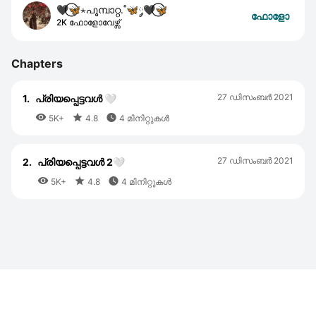
🖤⃝🦋⋆പൂമ്പാറ്റ.˚🦋༘🖤⃝🦋
ഫോളോ
2K ഫോളോവേഴ്സ്
Chapters
27 ഡിസംബര്‍ 2021
1.
പ്രിയപ്പെട്ടവൾ 🤍



5K+
4.8
4 മിനിറ്റുകൾ
27 ഡിസംബര്‍ 2021
2.
പ്രിയപ്പെട്ടവൾ 2🤍



5K+
4.8
4 മിനിറ്റുകൾ