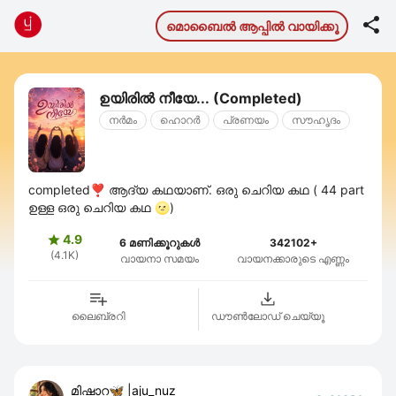

മൊബൈല്‍ ആപ്പില്‍ വായിക്കൂ
ഉയിരിൽ നീയേ... (Completed)
നര്‍മം
ഹൊറര്‍
പ്രണയം
സൗഹൃദം
completed❣️ ആദ്യ കഥയാണ്. ഒരു ചെറിയ കഥ ( 44 part
ഉള്ള ഒരു ചെറിയ കഥ 🌝)
4.9

6 മണിക്കൂറുകൾ
342102+
(4.1K)
വായനാ സമയം
വായനക്കാരുടെ എണ്ണം
ലൈബ്രറി
ഡൗണ്‍ലോഡ് ചെയ്യൂ
മിഷാറ🦋 |aju_nuz